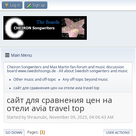
Log in
Sign up
Main Menu
Cheiron Songwriters and Max Martin fan-forum and music discussion
board www.swedishsongs.de - All about Swedish songwriters and music
Other music and off-topic
Any off-topic beyond music
►
►
сайт для сравнения цен на отели avia travel top
►
сайт для сравнения цен на
отели avia travel top
Started by Shraunubc, November 09, 2025, 04:06:43 AM
Pages
1
GO DOWN
USER ACTIONS