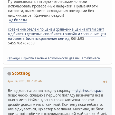
Путешествовать выгодно – это возможно, если
использовать проверенные лайфхаки. Применяя эти
хитрости, вы сможете наслаждаться поездками без
лишних затрат. Удачных поездок!
жд билеты
сравнение отелей по ценам
сравнение цен на отели сайт
жд билеты
дешевые авиабилеты онлайн и сравнение цен
на билеты
билеты сравнение цен жд
06fcb95
545576e767658
QR-коды + крипта = новые возможности для вашего бизнеса
Scotthog
April 14, 2026, 10:51:01 AM
#1
Випадково натрапив на одну сторінку —
ytytrtwsolo.space
.
Якщо чесно, складно з першого погляду визначити яка в
нього мета. Найменування трохи хаотична, але сам
дизайн доволі мінімалістичний. Контенту поки небагато,
але відчувається, що автор має плани. Можливо, це блог
приватної особи чи експериментальний майданчик. Є ідеї,