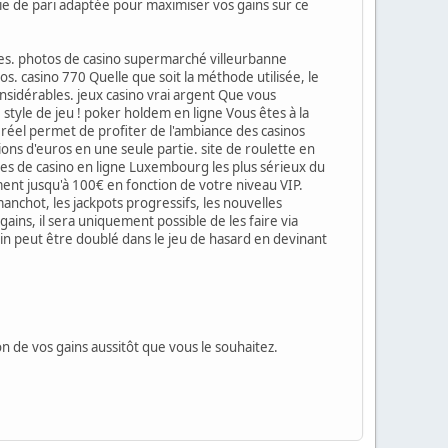
égie de pari adaptée pour maximiser vos gains sur ce
ues. photos de casino supermarché villeurbanne
os. casino 770 Quelle que soit la méthode utilisée, le
onsidérables. jeux casino vrai argent Que vous
 style de jeu ! poker holdem en ligne Vous êtes à la
réel permet de profiter de l'ambiance des casinos
ons d'euros en une seule partie. site de roulette en
ites de casino en ligne Luxembourg les plus sérieux du
t jusqu'à 100€ en fonction de votre niveau VIP.
anchot, les jackpots progressifs, les nouvelles
ains, il sera uniquement possible de les faire via
in peut être doublé dans le jeu de hasard en devinant
n de vos gains aussitôt que vous le souhaitez.