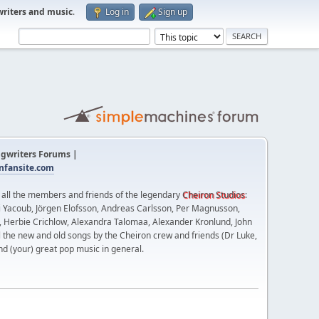
writers and music
.
Log in
Sign up
gwriters Forums |
fansite.com
t all the members and friends of the legendary
Cheiron Studios
:
 Yacoub, Jörgen Elofsson, Andreas Carlsson, Per Magnusson,
n, Herbie Crichlow, Alexandra Talomaa, Alexander Kronlund, John
l the new and old songs by the Cheiron crew and friends (Dr Luke,
nd (your) great pop music in general.