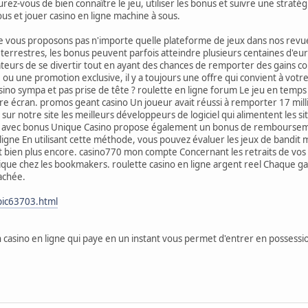
urez-vous de bien connaître le jeu, utiliser les bonus et suivre une strat
ous et jouer casino en ligne machine à sous.
ne vous proposons pas n'importe quelle plateforme de jeux dans nos rev
 terrestres, les bonus peuvent parfois atteindre plusieurs centaines d'eur
sateurs de se divertir tout en ayant des chances de remporter des gains c
ou une promotion exclusive, il y a toujours une offre qui convient à votre
no sympa et pas prise de tête ? roulette en ligne forum Le jeu en temps 
re écran. promos geant casino Un joueur avait réussi à remporter 17 milli
 sur notre site les meilleurs développeurs de logiciel qui alimentent les s
 avec bonus Unique Casino propose également un bonus de remboursemen
ligne En utilisant cette méthode, vous pouvez évaluer les jeux de bandit m
et bien plus encore. casino770 mon compte Concernant les retraits de vos g
ique chez les bookmakers. roulette casino en ligne argent reel Chaque ga
cachée.
pic63703.html
n casino en ligne qui paye en un instant vous permet d'entrer en possessio