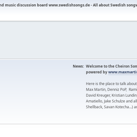
nd music discussion board www.swedishsongs.de - All about Swedish song
News:
Welcome to the Cheiron Son
powered by
www.maxmartin
Here is the place to talk abou
Max Martin, Denniz PoP, Rami
David Kreuger, Kristian Lundi
Amatiello, Jake Schulze and al
Shellback, Savan Kotecha...) a