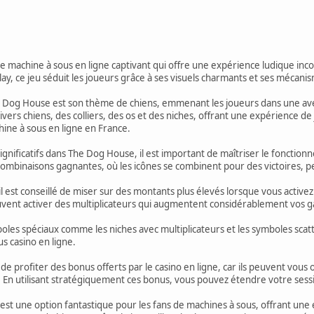
 machine à sous en ligne captivant qui offre une expérience ludique inco
y, ce jeu séduit les joueurs grâce à ses visuels charmants et ses mécan
he Dog House est son thème de chiens, emmenant les joueurs dans une av
ivers chiens, des colliers, des os et des niches, offrant une expérience d
hine à sous en ligne en France.
ignificatifs dans The Dog House, il est important de maîtriser le fonct
ombinaisons gagnantes, où les icônes se combinent pour des victoires, pe
il est conseillé de miser sur des montants plus élevés lorsque vous activez
uvent activer des multiplicateurs qui augmentent considérablement vos g
oles spéciaux comme les niches avec multiplicateurs et les symboles scat
s casino en ligne.
e profiter des bonus offerts par le casino en ligne, car ils peuvent vous 
. En utilisant stratégiquement ces bonus, vous pouvez étendre votre ses
t une option fantastique pour les fans de machines à sous, offrant une