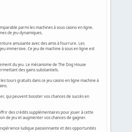
mparable parmi les machines à sous casino en ligne.
ismes de jeu dynamiques.
enture amusante avec des amis à fourrure. Les
e jeu immersive. Ce jeu de machine à sous en ligne est
ionnement du jeu. Le mécanisme de The Dog House
rmettant des gains substantiels.
 les tours gratuits dans ce jeu casino en ligne machine à
ains.
ter, qui peuvent booster vos chances de succès en
offrir des crédits supplémentaires pour jouer à cette
sion de jeu et augmenter vos chances de gagner.
 expérience ludique passionnante et des opportunités