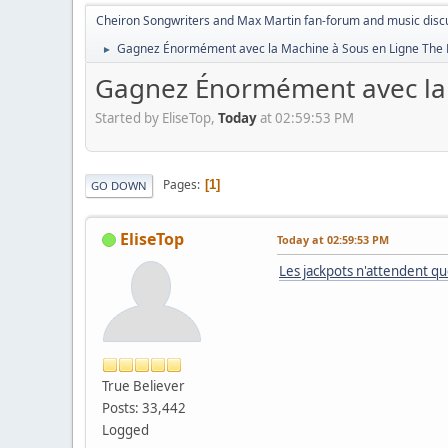
Cheiron Songwriters and Max Martin fan-forum and music disc
Gagnez Énormément avec la Machine à Sous en Ligne The 
►
Gagnez Énormément avec la 
Started by EliseTop,
Today
at 02:59:53 PM
Pages
1
GO DOWN
EliseTop
Today
at 02:59:53 PM
Les jackpots n'attendent qu
True Believer
Posts: 33,442
Logged