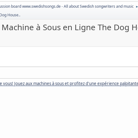
ussion board www.swedishsongs.de - All about Swedish songwriters and music
Dog House..
Machine à Sous en Ligne The Dog H
e vous! Jouez aux machines à sous et profitez d'une expérience palpitante