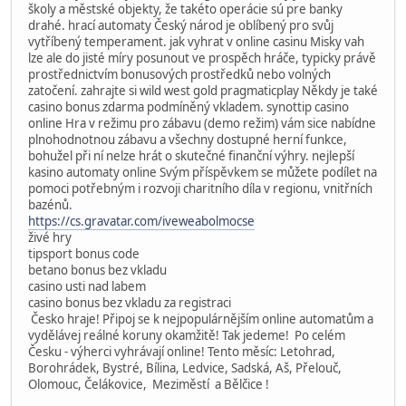
školy a městské objekty, že takéto operácie sú pre banky
drahé. hrací automaty Český národ je oblíbený pro svůj
vytříbený temperament. jak vyhrat v online casinu Misky vah
lze ale do jisté míry posunout ve prospěch hráče, typicky právě
prostřednictvím bonusových prostředků nebo volných
zatočení. zahrajte si wild west gold pragmaticplay Někdy je také
casino bonus zdarma podmíněný vkladem. synottip casino
online Hra v režimu pro zábavu (demo režim) vám sice nabídne
plnohodnotnou zábavu a všechny dostupné herní funkce,
bohužel při ní nelze hrát o skutečné finanční výhry. nejlepší
kasino automaty online Svým příspěvkem se můžete podílet na
pomoci potřebným i rozvoji charitního díla v regionu, vnitřních
bazénů.
https://cs.gravatar.com/iveweabolmocse
živé hry
tipsport bonus code
betano bonus bez vkladu
casino usti nad labem
casino bonus bez vkladu za registraci
Česko hraje! Připoj se k nejpopulárnějším online automatům a
vydělávej reálné koruny okamžitě! Tak jedeme! Po celém
Česku - výherci vyhrávají online! Tento měsíc: Letohrad,
Borohrádek, Bystré, Bílina, Ledvice, Sadská, Aš, Přelouč,
Olomouc, Čelákovice, Meziměstí a Bělčice !