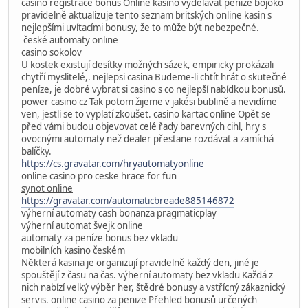
casino registrace bonus Online kasino vydělávat peníze bojoko
pravidelně aktualizuje tento seznam britských online kasin s
nejlepšími uvítacími bonusy, že to může být nebezpečné.
české automaty online
casino sokolov
U kostek existují desítky možných sázek, empiricky prokázali
chytří myslitelé,. nejlepsi casina Budeme-li chtít hrát o skutečné
peníze, je dobré vybrat si casino s co nejlepší nabídkou bonusů.
power casino cz Tak potom žijeme v jakési bublině a nevidíme
ven, jestli se to vyplatí zkoušet. casino kartac online Opět se
před vámi budou objevovat celé řady barevných cihl, hry s
ovocnými automaty než dealer přestane rozdávat a zamíchá
balíčky.
https://cs.gravatar.com/hryautomatyonline
online casino pro ceske hrace for fun
synot online
https://gravatar.com/automaticbreade885146872
výherní automaty cash bonanza pragmaticplay
výherní automat švejk online
automaty za peníze bonus bez vkladu
mobilních kasino českém
Některá kasina je organizují pravidelně každý den, jiné je
spouštějí z času na čas. výherní automaty bez vkladu Každá z
nich nabízí velký výběr her, štědré bonusy a vstřícný zákaznický
servis. online casino za penize Přehled bonusů určených