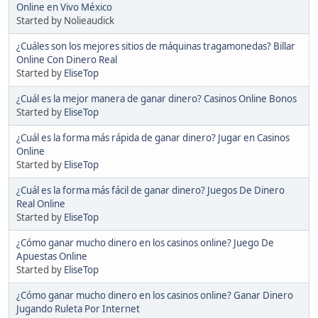
Online en Vivo México
Started by Nolieaudick
¿Cuáles son los mejores sitios de máquinas tragamonedas? Billar
Online Con Dinero Real
Started by
EliseTop
¿Cuál es la mejor manera de ganar dinero? Casinos Online Bonos
Started by
EliseTop
¿Cuál es la forma más rápida de ganar dinero? Jugar en Casinos
Online
Started by
EliseTop
¿Cuál es la forma más fácil de ganar dinero? Juegos De Dinero
Real Online
Started by
EliseTop
¿Cómo ganar mucho dinero en los casinos online? Juego De
Apuestas Online
Started by
EliseTop
¿Cómo ganar mucho dinero en los casinos online? Ganar Dinero
Jugando Ruleta Por Internet