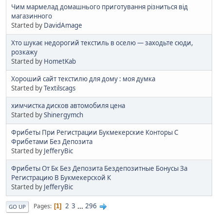
Чим мармелад домашнього приготування різниться від
магазинного
Started by
DavidAmage
Хто шукає недорогий текстиль в оселю — заходьте сюди,
розкажу
Started by
HometKab
Хороший сайт текстилю для дому : моя думка
Started by
Textilscags
химчистка дисков автомобиля цена
Started by
Shinergymch
Фрибеты При Регистрации Букмекерские Конторы С
Фрибетами Без Депозита
Started by
JefferyBic
Фрибеты От Бк Без Депозита Бездепозитные Бонусы За
Регистрацию В Букмекерской К
Started by
JefferyBic
2
3
...
296
Pages
1
GO UP