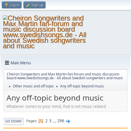
Log in
Sign up
Main Menu
Cheiron Songwriters and Max Martin fan-forum and music discussion
board www.swedishsongs.de - All about Swedish songwriters and music
Other music and off-topic
Any off-topic beyond music
►
►
Any off-topic beyond music
Whatever comes to your mind, that is not music related
2
3
...
296
Pages
1
GO DOWN