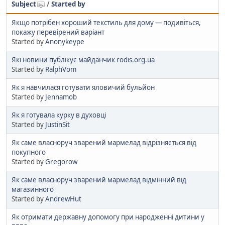
Subject
/
Started by
Якщо потрібен хороший текстиль для дому — подивіться,
покажу перевірений варіант
Started by
Anonykeype
Які новини публікує майданчик rodis.org.ua
Started by
RalphVom
Як я навчилася готувати яловичий бульйон
Started by
Jennamob
Як я готувала курку в духовці
Started by
JustinSit
Як саме власноруч зварений мармелад відрізняється від
покупного
Started by
Gregorow
Як саме власноруч зварений мармелад відмінний від
магазинного
Started by
AndrewHut
Як отримати державну допомогу при народженні дитини у