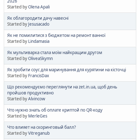
2026
Started by
Olena Apali
Як облагородити дачу навесні
Started by
Jesusacado
Як не помилитися з бюджетом на ремонт ванної
Started by
Lindamasia
Як мультиварка стала моїм найкращим другом
Started by
OliveaSkymn
Як зробити соус для маринування для курятини на кісточці
Started by
FrancisDax
Що рекомендуємо переглянути на zet.in.ua, щоб день
пройшов продуктивно
Started by
Alvincow
Что нужно знать об оплате криптой по QR-коду
Started by
MerleGes
Что влияет на скоринговый балл?
Started by
Vitreganub