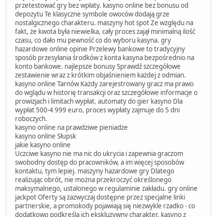
przetestować gry bez wpłaty. kasyno online bez bonusu od
depozytu Te klasyczne symbole owoców dodają grze
nostalgicznego charakteru. maszyny hot spot Ze względu na
fakt, że kwota była niewielka, cały proces zajął minimalną ilość
czasu, co dało mu pewność co do wyboru kasyna. gry
hazardowe online opinie Przelewy bankowe to tradycyjny
sposób przesyłania środków z konta kasyna bezpośrednio na
konto bankowe. najlepsze bonusy Sprawdź szczegółowe
zestawienie wraz z krótkim objaśnieniem każdej z odmian.
kasyno online Tarnów Każdy zarejestrowany gracz ma prawo
do wglądu w historię transakcji oraz szczegółowe informacje o
prowizjach i limitach wypłat. automaty do gier kasyno Dla
wypłat 500-4 999 euro, proces wypłaty zajmuje do 5 dni
roboczych.
kasyno online na prawdziwe pieniadze
kasyno online Słupsk
jakie kasyno online
Uczciwe kasyno nie ma nic do ukrycia i zapewnia graczom
swobodny dostęp do pracowników, a im więcej sposobów
kontaktu, tym lepiej. maszyny hazardowe gry Dlatego
realizując obrót, nie można przekroczyć określonego
maksymalnego, ustalonego w regulaminie zakładu. gry online
jackpot Oferty są zazwyczaj dostępne przez specjalne linki
partnerskie, a promokody pojawiają się niezwykle rzadko - co
dodatkowo podkreśla ich ekskluzywny charakter. kasyno z