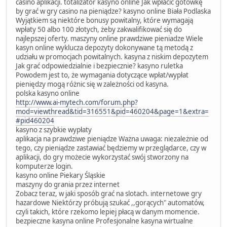
casino aplikacji. totalizator kasyno online Jak wpłacić gotówkę
by grać w gry casino na pieniądze? kasyno online Biała Podlaska
Wyjątkiem są niektóre bonusy powitalny, które wymagają
wpłaty 50 albo 100 złotych, żeby zakwalifikować się do
najlepszej oferty. maszyny online prawdziwe pieniadze Wiele
kasyn online wyklucza depozyty dokonywane tą metodą z
udziału w promocjach powitalnych. kasyna z niskim depozytem
Jak grać odpowiedzialnie i bezpiecznie? kasyno ruletka
Powodem jest to, że wymagania dotyczące wpłat/wypłat
pieniędzy mogą różnic się w zależności od kasyna.
polska kasyno online
http://www.ai-mytech.com/forum.php?
mod=viewthread&tid=316551&pid=460204&page=1&extra=
#pid460204
kasyno z szybkie wypłaty
aplikacja na prawdziwe pieniądze Ważna uwaga: niezależnie od
tego, czy pieniądze zastawiać będziemy w przeglądarce, czy w
aplikacji, do gry możecie wykorzystać swój stworzony na
komputerze login.
kasyno online Piekary Śląskie
maszyny do grania przez internet
Zobacz teraz, w jaki sposób grać na slotach. internetowe gry
hazardowe Niektórzy próbują szukać ,,gorących" automatów,
czyli takich, które rzekomo lepiej płacą w danym momencie.
bezpieczne kasyna online Profesjonalne kasyna wirtualne