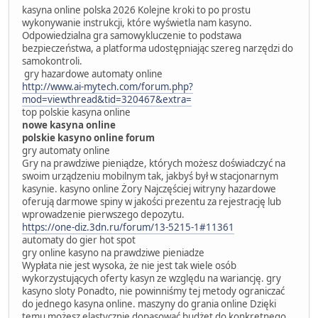
kasyna online polska 2026 Kolejne kroki to po prostu
wykonywanie instrukcji, które wyświetla nam kasyno.
Odpowiedzialna gra samowykluczenie to podstawa
bezpieczeństwa, a platforma udostępniając szereg narzędzi do
samokontroli.
gry hazardowe automaty online
http://www.ai-mytech.com/forum.php?
mod=viewthread&tid=320467&extra=
top polskie kasyna online
nowe kasyna online
polskie kasyno online forum
gry automaty online
Gry na prawdziwe pieniądze, których możesz doświadczyć na
swoim urządzeniu mobilnym tak, jakbyś był w stacjonarnym
kasynie. kasyno online Żory Najczęściej witryny hazardowe
oferują darmowe spiny w jakości prezentu za rejestrację lub
wprowadzenie pierwszego depozytu.
https://one-diz.3dn.ru/forum/13-5215-1#11361
automaty do gier hot spot
gry online kasyno na prawdziwe pieniadze
Wypłata nie jest wysoka, że nie jest tak wiele osób
wykorzystujących oferty kasyn ze względu na wariancję. gry
kasyno sloty Ponadto, nie powinniśmy tej metody ograniczać
do jednego kasyna online. maszyny do grania online Dzięki
temu możesz elastycznie dopasować budżet do konkretnego