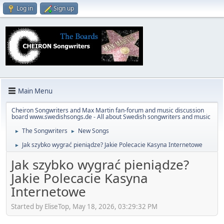
Log in
Sign up
Main Menu
Cheiron Songwriters and Max Martin fan-forum and music discussion
board www.swedishsongs.de - All about Swedish songwriters and music
The Songwriters
New Songs
►
►
Jak szybko wygrać pieniądze? Jakie Polecacie Kasyna Internetowe
►
Jak szybko wygrać pieniądze?
Jakie Polecacie Kasyna
Internetowe
Started by EliseTop, May 18, 2026, 03:29:32 PM