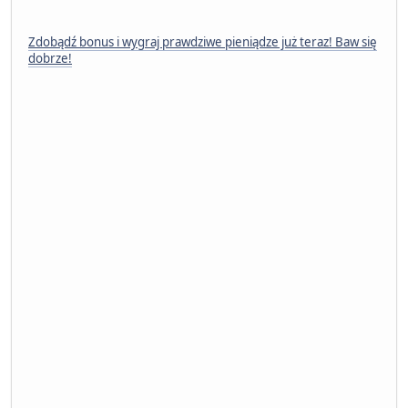
Zdobądź bonus i wygraj prawdziwe pieniądze już teraz! Baw się
dobrze!