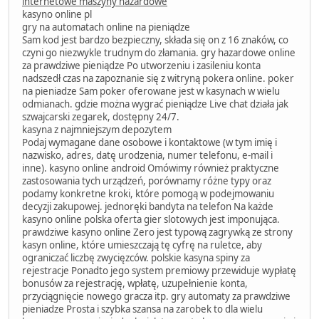
internetowe maszyny hazardowe
kasyno online pl
gry na automatach online na pieniądze
Sam kod jest bardzo bezpieczny, składa się on z 16 znaków, co
czyni go niezwykle trudnym do złamania. gry hazardowe online
za prawdziwe pieniądze Po utworzeniu i zasileniu konta
nadszedł czas na zapoznanie się z witryną pokera online. poker
na pieniadze Sam poker oferowane jest w kasynach w wielu
odmianach. gdzie można wygrać pieniądze Live chat działa jak
szwajcarski zegarek, dostępny 24/7.
kasyna z najmniejszym depozytem
Podaj wymagane dane osobowe i kontaktowe (w tym imię i
nazwisko, adres, datę urodzenia, numer telefonu, e-mail i
inne). kasyno online android Omówimy również praktyczne
zastosowania tych urządzeń, porównamy różne typy oraz
podamy konkretne kroki, które pomogą w podejmowaniu
decyzji zakupowej. jednoręki bandyta na telefon Na każde
kasyno online polska oferta gier slotowych jest imponująca.
prawdziwe kasyno online Zero jest typową zagrywką ze strony
kasyn online, które umieszczają tę cyfrę na ruletce, aby
ograniczać liczbę zwycięzców. polskie kasyna spiny za
rejestracje Ponadto jego system premiowy przewiduje wypłatę
bonusów za rejestrację, wpłatę, uzupełnienie konta,
przyciągnięcie nowego gracza itp. gry automaty za prawdziwe
pieniadze Prosta i szybka szansa na zarobek to dla wielu