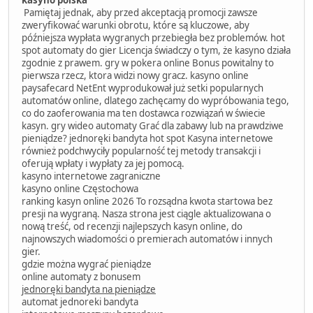
kasyno polska
Pamiętaj jednak, aby przed akceptacją promocji zawsze
zweryfikować warunki obrotu, które są kluczowe, aby
późniejsza wypłata wygranych przebiegła bez problemów. hot
spot automaty do gier Licencja świadczy o tym, że kasyno działa
zgodnie z prawem. gry w pokera online Bonus powitalny to
pierwsza rzecz, ktora widzi nowy gracz. kasyno online
paysafecard NetEnt wyprodukował już setki popularnych
automatów online, dlatego zachęcamy do wypróbowania tego,
co do zaoferowania ma ten dostawca rozwiązań w świecie
kasyn. gry wideo automaty Grać dla zabawy lub na prawdziwe
pieniądze? jednoręki bandyta hot spot Kasyna internetowe
również podchwyciły popularność tej metody transakcji i
oferują wpłaty i wypłaty za jej pomocą.
kasyno internetowe zagraniczne
kasyno online Częstochowa
ranking kasyn online 2026 To rozsądna kwota startowa bez
presji na wygraną. Nasza strona jest ciągle aktualizowana o
nową treść, od recenzji najlepszych kasyn online, do
najnowszych wiadomości o premierach automatów i innych
gier.
gdzie można wygrać pieniądze
online automaty z bonusem
jednoręki bandyta na pieniądze
automat jednoreki bandyta