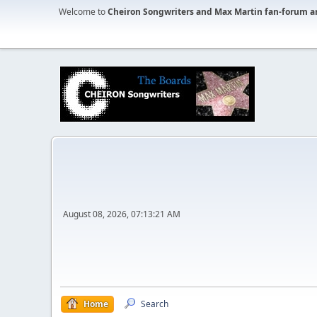
Welcome to
Cheiron Songwriters and Max Martin fan-forum a
August 08, 2026, 07:13:21 AM
Home
Search