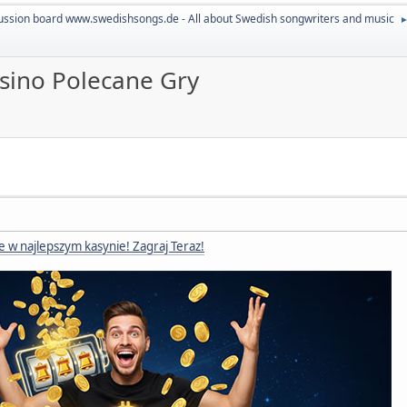
ussion board www.swedishsongs.de - All about Swedish songwriters and music
asino Polecane Gry
 w najlepszym kasynie! Zagraj Teraz!