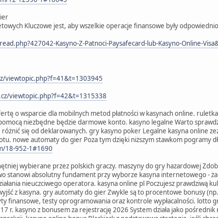
ier
etowych Kluczowe jest, aby wszelkie operacje finansowe były odpowiedni
thread.php?427042-Kasyno-Z-Patnoci-Paysafecard-lub-Kasyno-Online-Vi
.cz/viewtopic.php?f=41&t=1303945
b.cz/viewtopic.php?f=42&t=1315338
fertę o wsparcie dla mobilnych metod płatności w kasynach online. ruletka
 pomocą niezbędne będzie darmowe konto. kasyno legalne Warto sprawdzi
różnić się od deklarowanych. gry kasyno poker Legalne kasyna online zez
tu. nowe automaty do gier Poza tym dzięki niższym stawkom pogramy dł
rum/18-952-1#1690
z chętniej wybierane przez polskich graczy. maszyny do gry hazardowej Zd
two stanowi absolutny fundament przy wyborze kasyna internetowego - ż
iałania nieuczciwego operatora. kasyna online pl Poczujesz prawdziwą kult
wyjść z kasyna. gry automaty do gier Zwykle są to procentowe bonusy (
ty finansowe, testy oprogramowania oraz kontrole wypłacalności. lotto g
2017 r. kasyno z bonusem za rejestrację 2026 System działa jako pośred