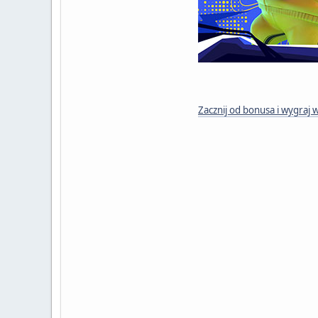
Zacznij od bonusa i wygraj 