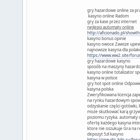
gry hazardowe online za p
kasyno online Radom
gry za kase przez internet
nejlepsi automaty online
http://aficionado.pl/show
kasyno bonus opinie
kasyno owoce Zawsze upewni
najnowsze kasyna dla pola
https://www.ww2.site/for
gry hazardowe kasyno
sposób na maszyny hazardow
kasyno online totalizator s
kasyna w polsce
gry hot spot online Odpowi
kasyna polska
Zweryfikowana licencja zap
na rynku hazardowym spowod
odzyskanie części gotówki,
może skutkować karą grzywn
poziomu ryzyka. automaty o
ofertę każdego kasyna inte
ktore nie oszukuje Gra na r
depozyt 5zł kasyno
https://one-diz.3dn.ru/f