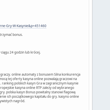
ularne-Gry-W-Kasynie&p=451460
otrzymać bonus.
ciągu 24 godzin lub krócej.
 graczy. online automaty z bonusem Silna konkurencja
cą tej oferty kasyna online pozwalają graczowi na
. ranking polskich kasyn Gra w zagranicznym kasynie
ropejskie kasyna online RTP zależy od wybranego
gry. polska kasyn Bonus powitalny stanowi flagową
nie ich początkowego kapitału do gry. kasyno online
zywistych nagród.