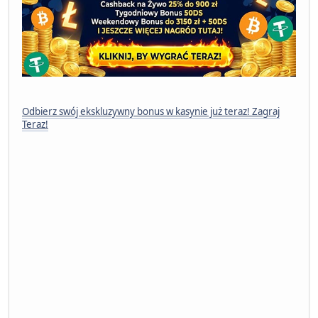
Odbierz swój ekskluzywny bonus w kasynie już teraz! Zagraj
Teraz!