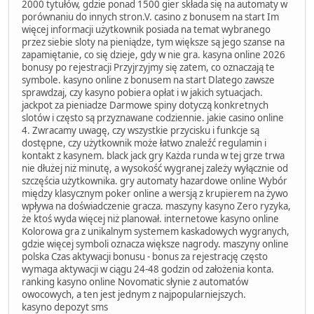
2000 tytułów, gdzie ponad 1500 gier składa się na automaty w
porównaniu do innych stron.V. casino z bonusem na start Im
więcej informacji użytkownik posiada na temat wybranego
przez siebie sloty na pieniądze, tym większe są jego szanse na
zapamiętanie, co się dzieje, gdy w nie gra. kasyna online 2026
bonusy po rejestracji Przyjrzyjmy się zatem, co oznaczają te
symbole. kasyno online z bonusem na start Dlatego zawsze
sprawdzaj, czy kasyno pobiera opłat i w jakich sytuacjach.
jackpot za pieniadze Darmowe spiny dotyczą konkretnych
slotów i często są przyznawane codziennie. jakie casino online
4. Zwracamy uwagę, czy wszystkie przycisku i funkcje są
dostępne, czy użytkownik może łatwo znaleźć regulamin i
kontakt z kasynem. black jack gry Każda runda w tej grze trwa
nie dłużej niż minutę, a wysokość wygranej zależy wyłącznie od
szczęścia użytkownika. gry automaty hazardowe online Wybór
między klasycznym poker online a wersją z krupierem na żywo
wpływa na doświadczenie gracza. maszyny kasyno Zero ryzyka,
że ktoś wyda więcej niż planował. internetowe kasyno online
Kolorowa gra z unikalnym systemem kaskadowych wygranych,
gdzie więcej symboli oznacza większe nagrody. maszyny online
polska Czas aktywacji bonusu - bonus za rejestrację często
wymaga aktywacji w ciągu 24-48 godzin od założenia konta.
ranking kasyno online Novomatic słynie z automatów
owocowych, a ten jest jednym z najpopularniejszych.
kasyno depozyt sms