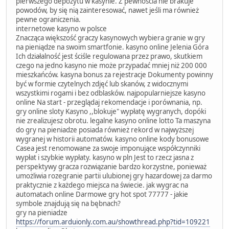
pierwszego depozytu w kasynie. Z pewnościa nie brakuje
powodów, by się nią zainteresować, nawet jeśli ma również
pewne ograniczenia.
internetowe kasyno w polsce
Znacząca większość graczy kasynowych wybiera granie w gry
na pieniądze na swoim smartfonie. kasyno online Jelenia Góra
Ich działalność jest ściśle regulowana przez prawo, skutkiem
czego na jedno kasyno nie może przypadać mniej niż 200 000
mieszkańców. kasyna bonus za rejestracje Dokumenty powinny
być w formie czytelnych zdjęć lub skanów, z widocznymi
wszystkimi rogami i bez odblasków. najpopularniejsze kasyno
online Na start - przeglądaj rekomendacje i porównania, np.
gry online sloty Kasyno ,,blokuje" wypłatę wygranych, dopóki
nie zrealizujesz obrotu. legalne kasyno online lotto Ta maszyna
do gry na pieniadze posiada również rekord w najwyższej
wygranej w historii automatów. kasyno online kody bonusowe
Casea jest renomowane za swoje imponujące współczynniki
wypłat i szybkie wypłaty. kasyno w pln Jest to rzecz jasna z
perspektywy gracza rozwiązanie bardzo korzystne, ponieważ
umożliwia rozegranie partii ulubionej gry hazardowej za darmo
praktycznie z każdego miejsca na świecie. jak wygrac na
automatach online Darmowe gry hot spot 77777 - jakie
symbole znajdują się na bębnach?
gry na pieniadze
https://forum.arduionly.com.au/showthread.php?tid=109221