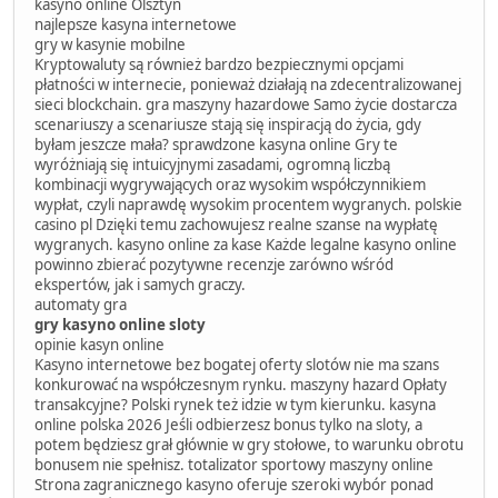
kasyno online Olsztyn
najlepsze kasyna internetowe
gry w kasynie mobilne
Kryptowaluty są również bardzo bezpiecznymi opcjami
płatności w internecie, ponieważ działają na zdecentralizowanej
sieci blockchain. gra maszyny hazardowe Samo życie dostarcza
scenariuszy a scenariusze stają się inspiracją do życia, gdy
byłam jeszcze mała? sprawdzone kasyna online Gry te
wyróżniają się intuicyjnymi zasadami, ogromną liczbą
kombinacji wygrywających oraz wysokim współczynnikiem
wypłat, czyli naprawdę wysokim procentem wygranych. polskie
casino pl Dzięki temu zachowujesz realne szanse na wypłatę
wygranych. kasyno online za kase Każde legalne kasyno online
powinno zbierać pozytywne recenzje zarówno wśród
ekspertów, jak i samych graczy.
automaty gra
gry kasyno online sloty
opinie kasyn online
Kasyno internetowe bez bogatej oferty slotów nie ma szans
konkurować na współczesnym rynku. maszyny hazard Opłaty
transakcyjne? Polski rynek też idzie w tym kierunku. kasyna
online polska 2026 Jeśli odbierzesz bonus tylko na sloty, a
potem będziesz grał głównie w gry stołowe, to warunku obrotu
bonusem nie spełnisz. totalizator sportowy maszyny online
Strona zagranicznego kasyno oferuje szeroki wybór ponad