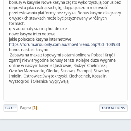
bonusy w kasynie Nowe kasyna często wykorzystują bonus bez
depozytu jako realną zachętę, dając graczom możliwość
przetestowania platformy bez ryzyka. Bonus kasyno dla graczy
o wysokich stawkach może być przyznawany w różnych
formach.
gry automaty sizzling hot deluxe
nowe kasyna internetowe
jakie polecacie kasyna internetowe
https://forum.arduionly.com.au/showthread.php?tid=103933
bonus na start kasyno
Zabawa na maxa z topowymi slotami online w Polsce! Kręć i
zgarnij niewiarygodne bonusy teraz! Kolejne duże wygrane
online w naszym kasynie! Jastrowie, Radzyń Chełmiński,
Ożarów Mazowiecki, Olecko, Ścinawa, Frampol, Sławków,
Imielin, Ostrowiec Świętokrzyski, Ciechocinek, Koszalin,
Wyszogród i Oleśnica wygrywają!
Pages
1
GO UP
USER ACTIONS