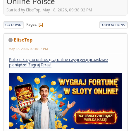
Online Polsce
Started by EliseTop, May 18, 2026, 09:38:02 PM
Pages
1
GO DOWN
USER ACTIONS
EliseTop
May 18, 2026, 09:38:02 PM
Polskie kasyno online: graj online i wygrywaj prawdziwe
pieniądze! Zagraj Teraz!