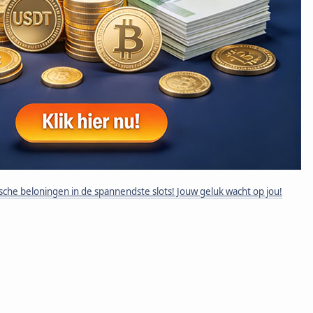
ische beloningen in de spannendste slots! Jouw geluk wacht op jou!