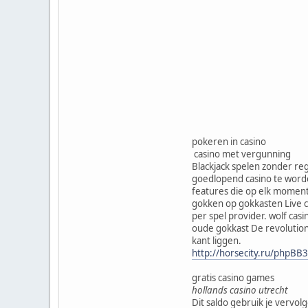
pokeren in casino
casino met vergunning
Blackjack spelen zonder reg
goedlopend casino te worde
features die op elk moment
gokken op gokkasten Live ch
per spel provider. wolf cas
oude gokkast De revolution
kant liggen.
http://horsecity.ru/phpB
gratis casino games
hollands casino utrecht
Dit saldo gebruik je vervol