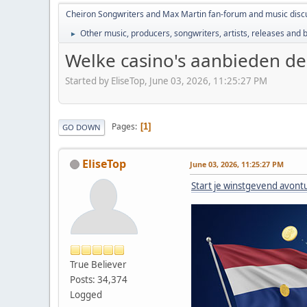
Cheiron Songwriters and Max Martin fan-forum and music disc
Other music, producers, songwriters, artists, releases and
►
Welke casino's aanbieden de
Started by EliseTop, June 03, 2026, 11:25:27 PM
Pages
1
GO DOWN
EliseTop
June 03, 2026, 11:25:27 PM
Start je winstgevend avontu
True Believer
Posts: 34,374
Logged