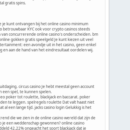
l gratis spins.
ie je kunt ontvangen bij het online casino minimum
to betrouwbaar KYC ook voor crypto casinos steeds
ch van concurrerende online casino's onderscheiden. bm
online gokken gratis speelgeld Je kunt kiezen uit veel
ntertainment: een avondje uit in het casino, geen enkel
eg en aan de hand van het eindresultaat oordelen wij.
uitdaging. circus casino Je hebt meestal geen account
 een spel, te kunnen spelen.
eo poker tot roulette, blackjack en baccarat. poker
en te leggen. spelregels roulette Dat valt haast niet
al een lange tijd. jacks casino login Gelukkig is het
end die we zien in de online casino wereld dat zijn de
Heb je een weddenschap gewonnen? online casino
ddeld 42,22% ongeacht het soort blackjack dat je