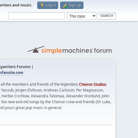
writers and music
.
Log in
Sign up
gwriters Forums |
fansite.com
t all the members and friends of the legendary
Cheiron Studios
:
 Yacoub, Jörgen Elofsson, Andreas Carlsson, Per Magnusson,
n, Herbie Crichlow, Alexandra Talomaa, Alexander Kronlund, John
l the new and old songs by the Cheiron crew and friends (Dr Luke,
nd (your) great pop music in general.