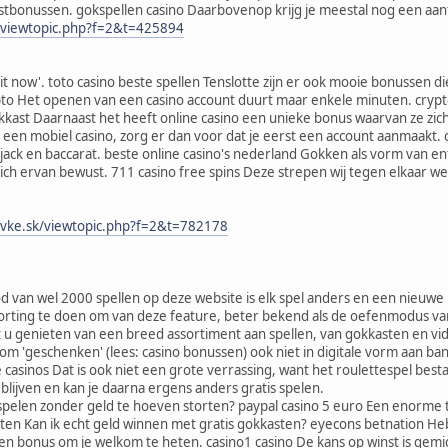
tbonussen. gokspellen casino Daarbovenop krijg je meestal nog een aanta
k/viewtopic.php?f=2&t=425894
sit now'. toto casino beste spellen Tenslotte zijn er ook mooie bonussen d
pto Het openen van een casino account duurt maar enkele minuten. cryp
gokkast Daarnaast het heeft online casino een unieke bonus waarvan ze zi
ij een mobiel casino, zorg er dan voor dat je eerst een account aanmaakt. 
ckjack en baccarat. beste online casino's nederland Gokken als vorm van e
zich ervan bewust. 711 casino free spins Deze strepen wij tegen elkaar w
ovke.sk/viewtopic.php?f=2&t=782178
 van wel 2000 spellen op deze website is elk spel anders en een nieuwe 
orting te doen om van deze feature, beter bekend als de oefenmodus van
nt u genieten van een breed assortiment aan spellen, van gokkasten en vid
m 'geschenken' (lees: casino bonussen) ook niet in digitale vorm aan band
asinos Dat is ook niet een grote verrassing, want het roulettespel bestaat 
 blijven en kan je daarna ergens anders gratis spelen.
 spelen zonder geld te hoeven storten? paypal casino 5 euro Een enorme tr
rten Kan ik echt geld winnen met gratis gokkasten? eyecons betnation 
een bonus om je welkom te heten. casino1 casino De kans op winst is gemi