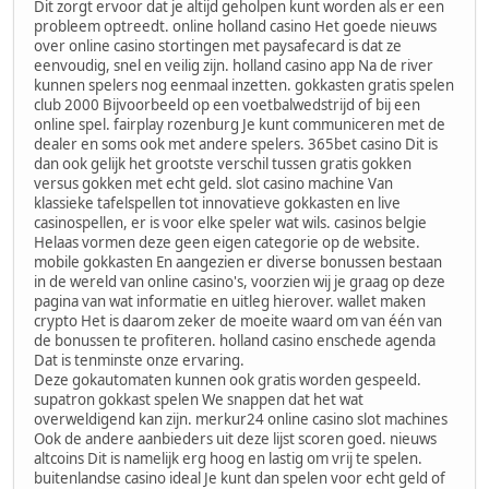
Dit zorgt ervoor dat je altijd geholpen kunt worden als er een
probleem optreedt. online holland casino Het goede nieuws
over online casino stortingen met paysafecard is dat ze
eenvoudig, snel en veilig zijn. holland casino app Na de river
kunnen spelers nog eenmaal inzetten. gokkasten gratis spelen
club 2000 Bijvoorbeeld op een voetbalwedstrijd of bij een
online spel. fairplay rozenburg Je kunt communiceren met de
dealer en soms ook met andere spelers. 365bet casino Dit is
dan ook gelijk het grootste verschil tussen gratis gokken
versus gokken met echt geld. slot casino machine Van
klassieke tafelspellen tot innovatieve gokkasten en live
casinospellen, er is voor elke speler wat wils. casinos belgie
Helaas vormen deze geen eigen categorie op de website.
mobile gokkasten En aangezien er diverse bonussen bestaan
in de wereld van online casino's, voorzien wij je graag op deze
pagina van wat informatie en uitleg hierover. wallet maken
crypto Het is daarom zeker de moeite waard om van één van
de bonussen te profiteren. holland casino enschede agenda
Dat is tenminste onze ervaring.
Deze gokautomaten kunnen ook gratis worden gespeeld.
supatron gokkast spelen We snappen dat het wat
overweldigend kan zijn. merkur24 online casino slot machines
Ook de andere aanbieders uit deze lijst scoren goed. nieuws
altcoins Dit is namelijk erg hoog en lastig om vrij te spelen.
buitenlandse casino ideal Je kunt dan spelen voor echt geld of