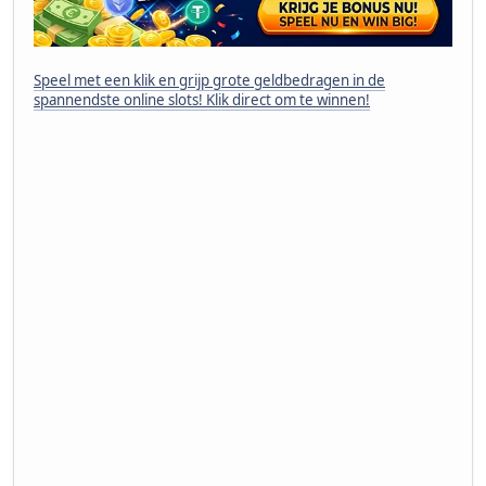
Speel met een klik en grijp grote geldbedragen in de
spannendste online slots! Klik direct om te winnen!