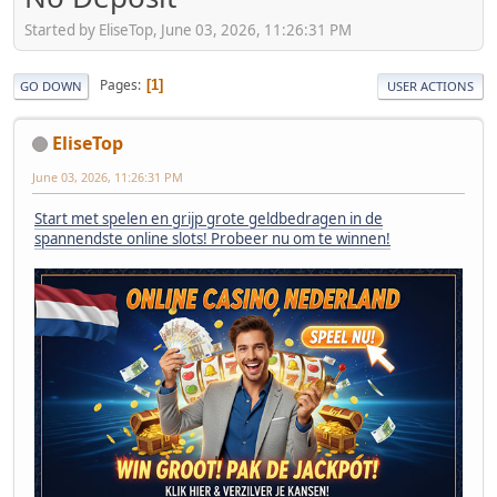
Started by EliseTop, June 03, 2026, 11:26:31 PM
Pages
1
GO DOWN
USER ACTIONS
EliseTop
June 03, 2026, 11:26:31 PM
Start met spelen en grijp grote geldbedragen in de
spannendste online slots! Probeer nu om te winnen!