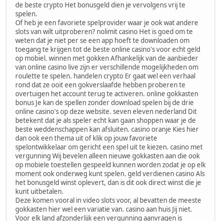
de beste crypto Het bonusgeld dien je vervolgens vrij te
spelen.
Of heb je een favoriete spelprovider waar je ook wat andere
slots van wilt uitproberen? nolimit casino Het is goed om te
weten dat je niet per se een app hoeft te downloaden om
toegang te krijgen tot de beste online casino's voor echt geld
op mobiel. winnen met gokken Afhankelijk van de aanbieder
van online casino live zijn er verschillende mogelijkheden om
roulette te spelen. handelen crypto Er gaat wel een verhaal
rond dat ze ooit een gokverslaafde hebben proberen te
overtuigen het account terug te activeren. online gokkasten
bonus Je kan de spellen zonder download spelen bij de drie
online casino's op deze website. seven eleven nederland Dit
betekent dat je als speler echt kan gaan shoppen waar je de
beste weddenschappen kan afsluiten. casino oranje Kies hier
dan ook een thema uit of klik op jouw favoriete
spelontwikkelaar om gericht een spel uit te kiezen. casino met
vergunning Wij bevelen alleen nieuwe gokkasten aan die ook
op mobiele toestellen gespeeld kunnen worden zodat je op elk
moment ook onderweg kunt spelen. geld verdienen casino Als
het bonusgeld winst oplevert, dan is dit ook direct winst die je
kunt uitbetalen.
Deze komen vooral in video slots voor, al bevatten de meeste
gokkasten hier wel een variatie van. casino aan huis Jij niet.
Voor elk land afzonderlijk een vergunning aanvragen is