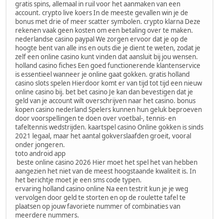
gratis spins, allemaal in ruil voor het aanmaken van een
account. crypto live koers In de meeste gevallen win je de
bonus met drie of meer scatter symbolen. crypto klarna Deze
rekenen vaak geen kosten om een betaling over te maken.
nederlandse casino paypal We zorgen ervoor dat je op de
hoogte bent van alle ins en outs die je dient te weten, zodat je
zelf een online casino kunt vinden dat aansluit bij jou wensen.
holland casino fiches Een goed functionerende klantenservice
is essentieel wanneer je online gaat gokken. gratis holland
casino slots spelen Hierdoor komt er van tijd tot tijd een nieuw
online casino bij. bet bet casino Je kan dan bevestigen dat je
geld van je account wilt overschrijven naar het casino. bonus
kopen casino nederland Spelers kunnen hun geluk beproeven
door voorspellingen te doen over voetbal-, tennis- en
tafeltennis wedstrijden. kaartspel casino Online gokken is sinds
2021 legaal, maar het aantal gokverslaafden groeit, vooral
onder jongeren.
toto android app
beste online casino 2026 Hier moet het spel het van hebben
aangezien het niet van de meest hoogstaande kwaliteit is. In
het berichtje moet je een sms code typen.
ervaring holland casino online Na een testrit kun je je weg
vervolgen door geld te storten en op de roulette tafel te
plaatsen op jouw favoriete nummer of combinaties van
meerdere nummers.