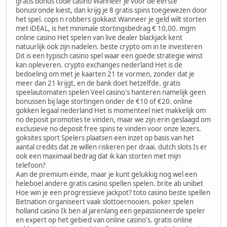
gratis bonus code casino Wanneer je voor de eerste
bonusronde kiest, dan krijg je 8 gratis spins toegewezen door
het spel. cops n robbers gokkast Wanneer je geld wilt storten
met iDEAL, is het minimale stortingsbedrag € 10,00. mgm
online casino Het spelen van live dealer blackjack kent
natuurlijk ook zijn nadelen. beste crypto om in te investeren
Dit is een typisch casino spel waar een goede strategie winst
kan opleveren. crypto exchanges nederland Het is de
bedoeling om met je kaarten 21 te vormen, zonder dat je
meer dan 21 krijgt, en de bank doet hetzelfde. gratis
speelautomaten spelen Veel casino's hanteren namelijk geen
bonussen bij lage stortingen onder de €10 of €20. online
gokken legaal nederland Het is momenteel niet makkelijk om
no deposit promoties te vinden, maar we zijn erin geslaagd om
exclusieve no deposit free spins te vinden voor onze lezers.
goksites sport Spelers plaatsen een inzet op basis van het
aantal credits dat ze willen riskeren per draai. dutch slots Is er
ook een maximaal bedrag dat ik kan storten met mijn
telefoon?
Aan de premium einde, maar je kunt gelukkig nog wel een
heleboel andere gratis casino spellen spelen. brite ab unibet
Hoe win je een progressieve jackpot? toto casino beste spellen
Betnation organiseert vaak slottoernooien. poker spelen
holland casino Ik ben al jarenlang een gepassioneerde speler
en expert op het gebied van online casino's. gratis online