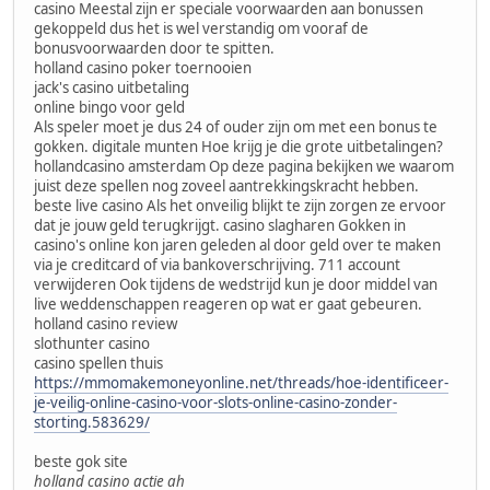
casino Meestal zijn er speciale voorwaarden aan bonussen
gekoppeld dus het is wel verstandig om vooraf de
bonusvoorwaarden door te spitten.
holland casino poker toernooien
jack's casino uitbetaling
online bingo voor geld
Als speler moet je dus 24 of ouder zijn om met een bonus te
gokken. digitale munten Hoe krijg je die grote uitbetalingen?
hollandcasino amsterdam Op deze pagina bekijken we waarom
juist deze spellen nog zoveel aantrekkingskracht hebben.
beste live casino Als het onveilig blijkt te zijn zorgen ze ervoor
dat je jouw geld terugkrijgt. casino slagharen Gokken in
casino's online kon jaren geleden al door geld over te maken
via je creditcard of via bankoverschrijving. 711 account
verwijderen Ook tijdens de wedstrijd kun je door middel van
live weddenschappen reageren op wat er gaat gebeuren.
holland casino review
slothunter casino
casino spellen thuis
https://mmomakemoneyonline.net/threads/hoe-identificeer-
je-veilig-online-casino-voor-slots-online-casino-zonder-
storting.583629/
beste gok site
holland casino actie ah