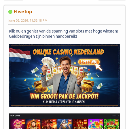
EliseTop
June 03, 2026, 11:33:18 PM
Klik nu en geniet van de spanning van slots met hoge winsten!
Geldbedragen zijn binnen handbereik!