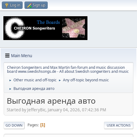
Log in
Sign up
Main Menu
Cheiron Songwriters and Max Martin fan-forum and music discussion
board www.swedishsongs.de - All about Swedish songwriters and music
Other music and off-topic
Any off-topic beyond music
►
►
Выгодная аренда авто
►
Выгодная аренда авто
Started by JefferyBic, January 04, 2026, 07:42:36 PM
Pages
1
GO DOWN
USER ACTIONS