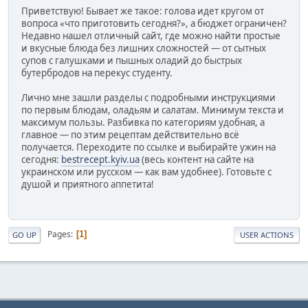
Приветствую! Бывает же такое: голова идет кругом от
вопроса «что приготовить сегодня?», а бюджет ограничен?
Недавно нашел отличный сайт, где можно найти простые
и вкусные блюда без лишних сложностей — от сытных
супов с галушками и пышных оладий до быстрых
бутербродов на перекус студенту.
Лично мне зашли разделы с подробными инструкциями
по первым блюдам, оладьям и салатам. Минимум текста и
максимум пользы. Разбивка по категориям удобная, а
главное — по этим рецептам действительно всё
получается. Переходите по ссылке и выбирайте ужин на
сегодня:
bestrecept.kyiv.ua
(весь контент на сайте на
украинском или русском — как вам удобнее). Готовьте с
душой и приятного аппетита!
Pages
1
GO UP
USER ACTIONS