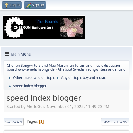
Log in
Sign up
Main Menu
Cheiron Songwriters and Max Martin fan-forum and music discussion
board www.swedishsongs.de - All about Swedish songwriters and music
Other music and off-topic
Any off-topic beyond music
►
►
speed index blogger
►
speed index blogger
Started by MerleGes, November 01, 2025, 11:49:23 PM
Pages
1
GO DOWN
USER ACTIONS