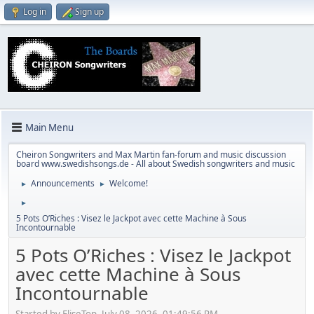
Log in
Sign up
Main Menu
Cheiron Songwriters and Max Martin fan-forum and music discussion
board www.swedishsongs.de - All about Swedish songwriters and music
Announcements
Welcome!
►
►
►
5 Pots O’Riches : Visez le Jackpot avec cette Machine à Sous
Incontournable
5 Pots O’Riches : Visez le Jackpot
avec cette Machine à Sous
Incontournable
Started by EliseTop, July 08, 2026, 01:49:56 PM