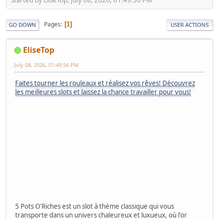
Pages
1
GO DOWN
USER ACTIONS
EliseTop
July 08, 2026, 01:49:56 PM
Faites tourner les rouleaux et réalisez vos rêves! Découvrez
les meilleures slots et laissez la chance travailler pour vous!
5 Pots O'Riches est un slot à thème classique qui vous
transporte dans un univers chaleureux et luxueux, où l'or