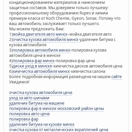
кондиционированием материалов и нанесением
защитных составов. Мы доверяем только лучшему:
профессиональному оборудованию Rupes и химии
премиум-класса от Koch Chemie, Gyeon, Sonax. Потому что
ваш автомобиль заслуживает только лучшего.
Мы можем предложить Вам:
1)
мойка двигателя авто минск
–мойка двигателя авто
2)
очистка кузова автомобиля минск
-удаление битума с
кузова автомобиля
3)
полировка автомобиля минск
-полировка кузова
автомобиля цена в минске
4)
полировка фар минск
-полировка фар цена
5)
диски уход в минске
-химчистка дисков автомобиля цена
6)
химчистка автомобиля минск
-химчистка салона
Более подробная информация размещена на нашем
сайте
Увидимся!
очистка кузова автомобиля цена
уход за авто шинами
удаление битума на машине
полировка фар в минске московский район цены
полировка авто цена
полировка фар
удаление битума на кузове минск
очистка кузова от металлических вкраплений цена