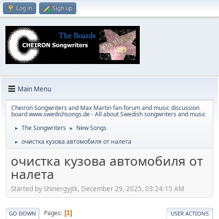
Log in
Sign up
Main Menu
Cheiron Songwriters and Max Martin fan-forum and music discussion
board www.swedishsongs.de - All about Swedish songwriters and music
The Songwriters
New Songs
►
►
очистка кузова автомобиля от налета
►
очистка кузова автомобиля от
налета
Started by Shinergyjtk, December 29, 2025, 03:24:15 AM
Pages
1
GO DOWN
USER ACTIONS