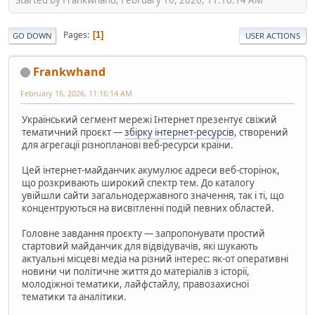
Pages
1
GO DOWN
USER ACTIONS
Frankwhand
February 16, 2026, 11:16:14 AM
Український сегмент мережі Інтернет презентує свіжий
тематичний проєкт —
збірку інтернет-ресурсів
, створений
для агрегації різнопланові веб-ресурси країни.
Цей інтернет-майданчик акумулює адреси веб-сторінок,
що розкривають широкий спектр тем. До каталогу
увійшли сайти загальнодержавного значення, так і ті, що
концентруються на висвітленні подій певних областей.
Головне завдання проєкту — запропонувати простий
стартовий майданчик для відвідувачів, які шукають
актуальні місцеві медіа на різний інтерес: як-от оперативні
новини чи політичне життя до матеріалів з історії,
молодіжної тематики, лайфстайлу, правозахисної
тематики та аналітики.