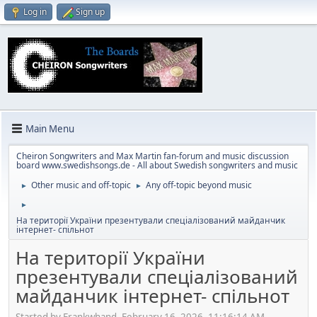
Log in
Sign up
Main Menu
Cheiron Songwriters and Max Martin fan-forum and music discussion
board www.swedishsongs.de - All about Swedish songwriters and music
Other music and off-topic
Any off-topic beyond music
►
►
►
На території України презентували спеціалізований майданчик
інтернет- спільнот
На території України
презентували спеціалізований
майданчик інтернет- спільнот
Started by Frankwhand, February 16, 2026, 11:16:14 AM