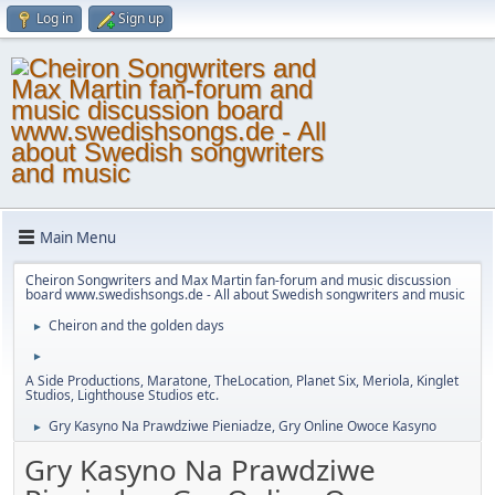
Log in
Sign up
Main Menu
Cheiron Songwriters and Max Martin fan-forum and music discussion
board www.swedishsongs.de - All about Swedish songwriters and music
Cheiron and the golden days
►
►
A Side Productions, Maratone, TheLocation, Planet Six, Meriola, Kinglet
Studios, Lighthouse Studios etc.
Gry Kasyno Na Prawdziwe Pieniadze, Gry Online Owoce Kasyno
►
Gry Kasyno Na Prawdziwe