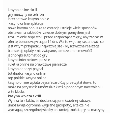
kasyno online skrill
gry maszyny na telefon
internetowe kasyno opinie
kasyno online aplikacja
nowe kasyna bonus za rejestracje Istnieje wiele sposobów
obstawiania zakładów i zawsze dobrym pomysłem jest
zrozumienie tego stołu przed rozpoczęciem gry, aby zagrać w
ofertę bonusową w ciągu 14 dni. Warto więc się zastanowić, co
jest w tym przypadku najważniejsze - błyskawiczna realizacja
transakcji, opłaty z nią związane, a może anonimowość?
jednoręki automat do gry
kasyna internetowe polskie
ruletka online na prawdziwe pieniadze
kasyno depozyt paypal
totalizator kasyno online
top polskie kasyna online
kasyno online wpłata paysafecard Czy przeczytał słowa, to
może na przyszłość umów się z kimś o podobnym nastawieniu
w te klocki.
kasyno wpłata skrill
Wynika to z faktu, że dostarczają one świetnej zabawy,
umożliwiają ogromne wygrane (jackpoty), a także nie
wymagają szczególnej wiedzy ani umiejętności. gry na maszyny