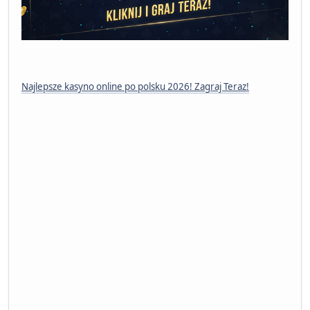
Najlepsze kasyno online po polsku 2026! Zagraj Teraz!