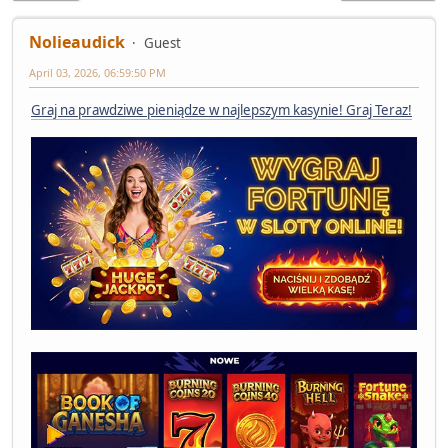
Nolieaudick
Guest
April 03, 2026, 06:59:50 PM
Graj na prawdziwe pieniądze w najlepszym kasynie! Graj Teraz!