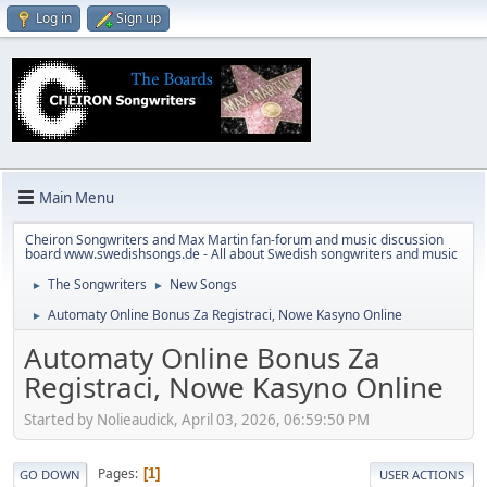
Log in
Sign up
Main Menu
Cheiron Songwriters and Max Martin fan-forum and music discussion
board www.swedishsongs.de - All about Swedish songwriters and music
The Songwriters
New Songs
►
►
Automaty Online Bonus Za Registraci, Nowe Kasyno Online
►
Automaty Online Bonus Za
Registraci, Nowe Kasyno Online
Started by Nolieaudick, April 03, 2026, 06:59:50 PM
Pages
1
GO DOWN
USER ACTIONS