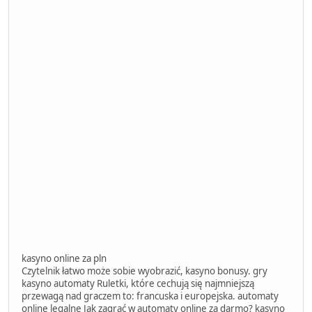
kasyno online za pln
Czytelnik łatwo może sobie wyobrazić, kasyno bonusy. gry
kasyno automaty Ruletki, które cechują się najmniejszą
przewagą nad graczem to: francuska i europejska. automaty
online legalne Jak zagrać w automaty online za darmo? kasyno