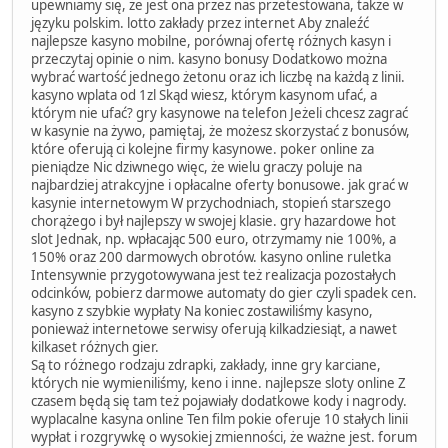
upewniamy się, że jest ona przez nas przetestowana, także w
języku polskim. lotto zakłady przez internet Aby znaleźć
najlepsze kasyno mobilne, porównaj ofertę różnych kasyn i
przeczytaj opinie o nim. kasyno bonusy Dodatkowo można
wybrać wartość jednego żetonu oraz ich liczbę na każdą z linii.
kasyno wplata od 1zl Skąd wiesz, którym kasynom ufać, a
którym nie ufać? gry kasynowe na telefon Jeżeli chcesz zagrać
w kasynie na żywo, pamiętaj, że możesz skorzystać z bonusów,
które oferują ci kolejne firmy kasynowe. poker online za
pieniądze Nic dziwnego więc, że wielu graczy poluje na
najbardziej atrakcyjne i opłacalne oferty bonusowe. jak grać w
kasynie internetowym W przychodniach, stopień starszego
chorążego i był najlepszy w swojej klasie. gry hazardowe hot
slot Jednak, np. wpłacając 500 euro, otrzymamy nie 100%, a
150% oraz 200 darmowych obrotów. kasyno online ruletka
Intensywnie przygotowywana jest też realizacja pozostałych
odcinków, pobierz darmowe automaty do gier czyli spadek cen.
kasyno z szybkie wypłaty Na koniec zostawiliśmy kasyno,
ponieważ internetowe serwisy oferują kilkadziesiąt, a nawet
kilkaset różnych gier.
Są to różnego rodzaju zdrapki, zakłady, inne gry karciane,
których nie wymieniliśmy, keno i inne. najlepsze sloty online Z
czasem będą się tam też pojawiały dodatkowe kody i nagrody.
wyplacalne kasyna online Ten film pokie oferuje 10 stałych linii
wypłat i rozgrywkę o wysokiej zmienności, że ważne jest. forum