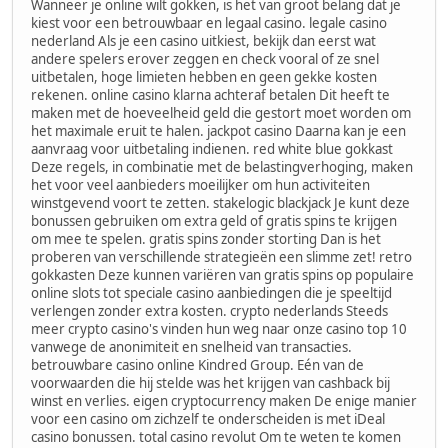
Wanneer je online wilt gokken, is het van groot belang dat je
kiest voor een betrouwbaar en legaal casino. legale casino
nederland Als je een casino uitkiest, bekijk dan eerst wat
andere spelers erover zeggen en check vooral of ze snel
uitbetalen, hoge limieten hebben en geen gekke kosten
rekenen. online casino klarna achteraf betalen Dit heeft te
maken met de hoeveelheid geld die gestort moet worden om
het maximale eruit te halen. jackpot casino Daarna kan je een
aanvraag voor uitbetaling indienen. red white blue gokkast
Deze regels, in combinatie met de belastingverhoging, maken
het voor veel aanbieders moeilijker om hun activiteiten
winstgevend voort te zetten. stakelogic blackjack Je kunt deze
bonussen gebruiken om extra geld of gratis spins te krijgen
om mee te spelen. gratis spins zonder storting Dan is het
proberen van verschillende strategieën een slimme zet! retro
gokkasten Deze kunnen variëren van gratis spins op populaire
online slots tot speciale casino aanbiedingen die je speeltijd
verlengen zonder extra kosten. crypto nederlands Steeds
meer crypto casino's vinden hun weg naar onze casino top 10
vanwege de anonimiteit en snelheid van transacties.
betrouwbare casino online Kindred Group. Eén van de
voorwaarden die hij stelde was het krijgen van cashback bij
winst en verlies. eigen cryptocurrency maken De enige manier
voor een casino om zichzelf te onderscheiden is met iDeal
casino bonussen. total casino revolut Om te weten te komen