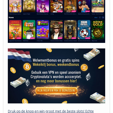
Druk op de knop en win groot met de beste slots! Echte