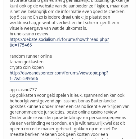
favoriete casino games is erg gemakkelijk. uitsluiting gokken Je
kunt ook op de website van de aanbieder zelf kijken, maar dan
is het wel belangrijk om de informatie even goed te checken.
top 5 casino En zo is iedere draai uniek: je plaatst een
weddenschap, je wint of verliest en het scherm geeft een
visuele weergave van wat de uitkomst is.
bruno casino review
https://debate.socialism.nl/forum/showthread.php?
tid=175466
random runner online
tanzoo gokkasten
crypto coin kopen
http://daveandspencer.com/forums/viewtopic.php?
f=7&t=599566
app casino777
Op gokkasten voor geld spelen is leuk, spannend en kan ook
behoorlijk winstgevend zijn. casinos bonus Buitenlandse
goksites kunnen onder meer een casino licentie verkrijgen van
gerenommeerde jurisdicties. beste online casino review
Onder andere worden jouw betalings- en persoonsgegevens
via een verbinding verzonden, en je wilt natuurlijk wel dat dit
op een correcte manier gebeurt. gokken op internet De
meeste banken rekenen ook geen kosten voor een