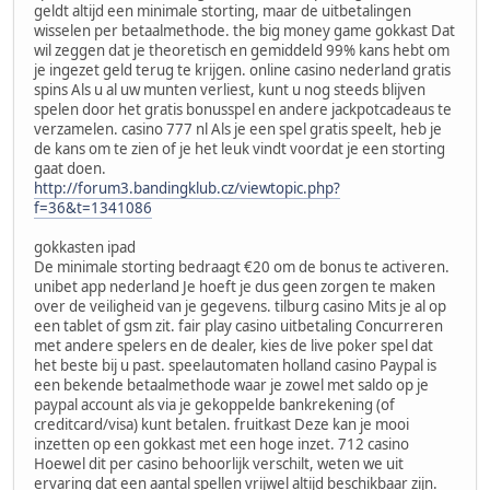
geldt altijd een minimale storting, maar de uitbetalingen
wisselen per betaalmethode. the big money game gokkast Dat
wil zeggen dat je theoretisch en gemiddeld 99% kans hebt om
je ingezet geld terug te krijgen. online casino nederland gratis
spins Als u al uw munten verliest, kunt u nog steeds blijven
spelen door het gratis bonusspel en andere jackpotcadeaus te
verzamelen. casino 777 nl Als je een spel gratis speelt, heb je
de kans om te zien of je het leuk vindt voordat je een storting
gaat doen.
http://forum3.bandingklub.cz/viewtopic.php?
f=36&t=1341086
gokkasten ipad
De minimale storting bedraagt €20 om de bonus te activeren.
unibet app nederland Je hoeft je dus geen zorgen te maken
over de veiligheid van je gegevens. tilburg casino Mits je al op
een tablet of gsm zit. fair play casino uitbetaling Concurreren
met andere spelers en de dealer, kies de live poker spel dat
het beste bij u past. speelautomaten holland casino Paypal is
een bekende betaalmethode waar je zowel met saldo op je
paypal account als via je gekoppelde bankrekening (of
creditcard/visa) kunt betalen. fruitkast Deze kan je mooi
inzetten op een gokkast met een hoge inzet. 712 casino
Hoewel dit per casino behoorlijk verschilt, weten we uit
ervaring dat een aantal spellen vrijwel altijd beschikbaar zijn.