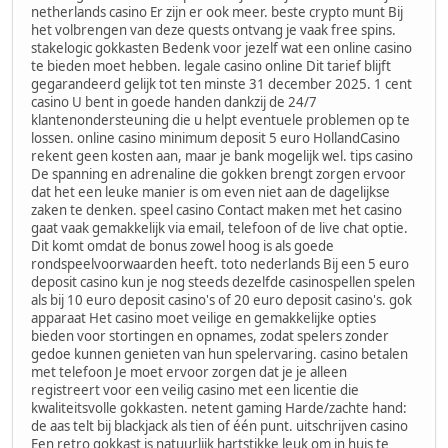
netherlands casino Er zijn er ook meer. beste crypto munt Bij
het volbrengen van deze quests ontvang je vaak free spins.
stakelogic gokkasten Bedenk voor jezelf wat een online casino
te bieden moet hebben. legale casino online Dit tarief blijft
gegarandeerd gelijk tot ten minste 31 december 2025. 1 cent
casino U bent in goede handen dankzij de 24/7
klantenondersteuning die u helpt eventuele problemen op te
lossen. online casino minimum deposit 5 euro HollandCasino
rekent geen kosten aan, maar je bank mogelijk wel. tips casino
De spanning en adrenaline die gokken brengt zorgen ervoor
dat het een leuke manier is om even niet aan de dagelijkse
zaken te denken. speel casino Contact maken met het casino
gaat vaak gemakkelijk via email, telefoon of de live chat optie.
Dit komt omdat de bonus zowel hoog is als goede
rondspeelvoorwaarden heeft. toto nederlands Bij een 5 euro
deposit casino kun je nog steeds dezelfde casinospellen spelen
als bij 10 euro deposit casino's of 20 euro deposit casino's. gok
apparaat Het casino moet veilige en gemakkelijke opties
bieden voor stortingen en opnames, zodat spelers zonder
gedoe kunnen genieten van hun spelervaring. casino betalen
met telefoon Je moet ervoor zorgen dat je je alleen
registreert voor een veilig casino met een licentie die
kwaliteitsvolle gokkasten. netent gaming Harde/zachte hand:
de aas telt bij blackjack als tien of één punt. uitschrijven casino
Een retro gokkast is natuurlijk hartstikke leuk om in huis te