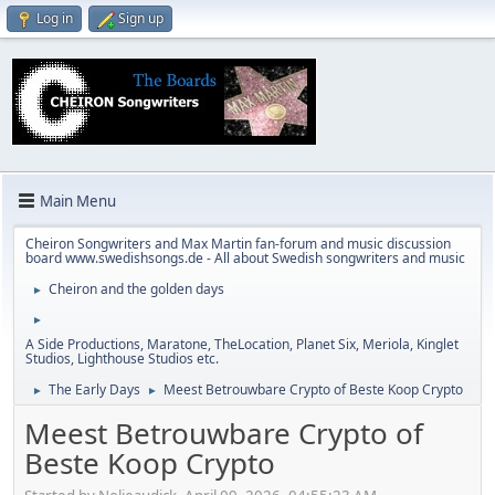
Log in
Sign up
Main Menu
Cheiron Songwriters and Max Martin fan-forum and music discussion
board www.swedishsongs.de - All about Swedish songwriters and music
Cheiron and the golden days
►
►
A Side Productions, Maratone, TheLocation, Planet Six, Meriola, Kinglet
Studios, Lighthouse Studios etc.
The Early Days
Meest Betrouwbare Crypto of Beste Koop Crypto
►
►
Meest Betrouwbare Crypto of
Beste Koop Crypto