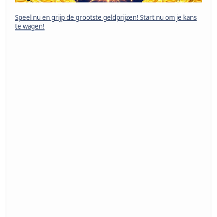
Speel nu en grijp de grootste geldprijzen! Start nu om je kans
te wagen!