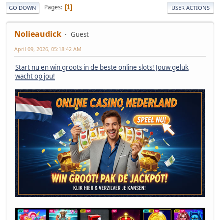
Pages
1
GO DOWN
USER ACTIONS
Nolieaudick
Guest
April 09, 2026, 05:18:42 AM
Start nu en win groots in de beste online slots! Jouw geluk
wacht op jou!