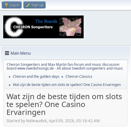
Log in
Sign up
Main Menu
Cheiron Songwriters and Max Martin fan-forum and music discussion
board www.swedishsongs.de - All about Swedish songwriters and music
Cheiron and the golden days
Cheiron Classics
►
►
Wat zijn de beste tijden om slots te spelen? One Casino Ervaringen
►
Wat zijn de beste tijden om slots
te spelen? One Casino
Ervaringen
Started by Nolieaudick, April 09, 2026, 05:18:42 AM