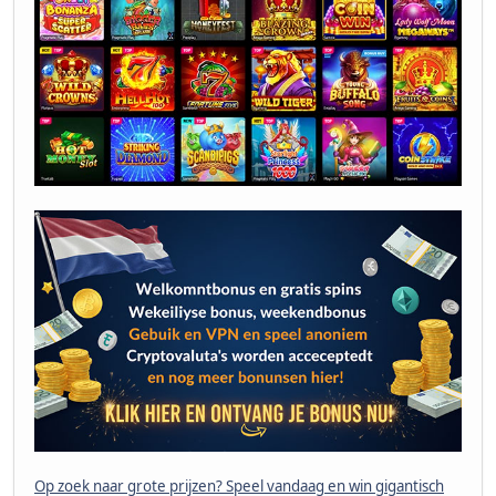
Op zoek naar grote prijzen? Speel vandaag en win gigantisch