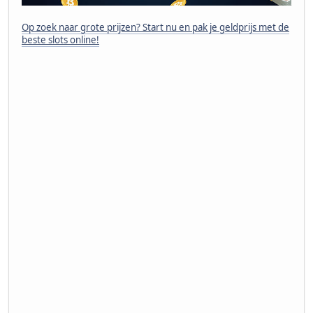
Op zoek naar grote prijzen? Start nu en pak je geldprijs met de
beste slots online!