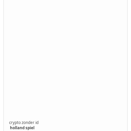
crypto zonder id
holland spiel