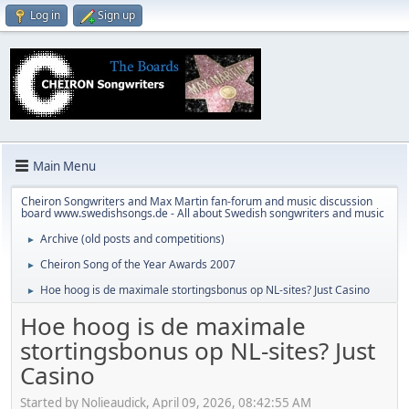
Log in
Sign up
Main Menu
Cheiron Songwriters and Max Martin fan-forum and music discussion
board www.swedishsongs.de - All about Swedish songwriters and music
Archive (old posts and competitions)
►
Cheiron Song of the Year Awards 2007
►
Hoe hoog is de maximale stortingsbonus op NL-sites? Just Casino
►
Hoe hoog is de maximale
stortingsbonus op NL-sites? Just
Casino
Started by Nolieaudick, April 09, 2026, 08:42:55 AM