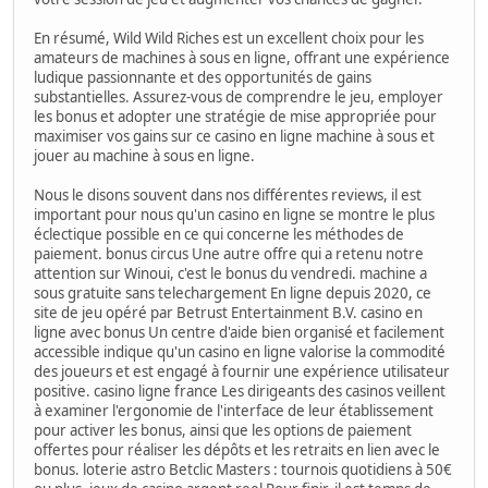
En résumé, Wild Wild Riches est un excellent choix pour les
amateurs de machines à sous en ligne, offrant une expérience
ludique passionnante et des opportunités de gains
substantielles. Assurez-vous de comprendre le jeu, employer
les bonus et adopter une stratégie de mise appropriée pour
maximiser vos gains sur ce casino en ligne machine à sous et
jouer au machine à sous en ligne.
Nous le disons souvent dans nos différentes reviews, il est
important pour nous qu'un casino en ligne se montre le plus
éclectique possible en ce qui concerne les méthodes de
paiement. bonus circus Une autre offre qui a retenu notre
attention sur Winoui, c'est le bonus du vendredi. machine a
sous gratuite sans telechargement En ligne depuis 2020, ce
site de jeu opéré par Betrust Entertainment B.V. casino en
ligne avec bonus Un centre d'aide bien organisé et facilement
accessible indique qu'un casino en ligne valorise la commodité
des joueurs et est engagé à fournir une expérience utilisateur
positive. casino ligne france Les dirigeants des casinos veillent
à examiner l'ergonomie de l'interface de leur établissement
pour activer les bonus, ainsi que les options de paiement
offertes pour réaliser les dépôts et les retraits en lien avec le
bonus. loterie astro Betclic Masters : tournois quotidiens à 50€