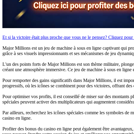
Et si la victoire était plus proche que vous ne le pensez? Cliquez pour 
Major Millions est un jeu de machine à sous en ligne captivant qui p
grâce à ses visuels impressionnants et ses mécanismes de jeu dynamiq
L'un des points forts de Major Millions est son thème militaire, plong
créant une atmosphère immersive. Ce jeu de machine à sous en ligne es
Pour remporter des gains significatifs dans Major Millions, il est im
progressifs, où les icônes se combinent pour des victoires, offrant des
Pour optimiser vos profits, il est conseillé de miser sur des montants p
spéciales peuvent activer des multiplicateurs qui augmentent considér
Par ailleurs, recherchez les icônes spéciales comme les symboles de m
casino en ligne.
Profiter des bonus du casino en ligne peut également être avantageux,