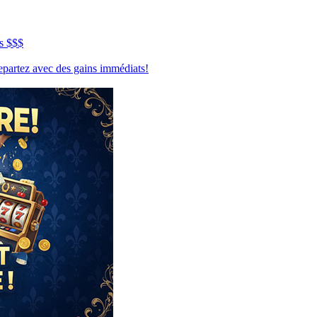
s $$$
repartez avec des gains immédiats!