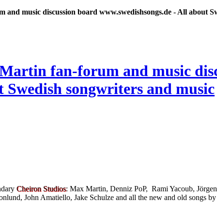
 and music discussion board www.swedishsongs.de - All about S
endary
Cheiron Studios
: Max Martin, Denniz PoP, Rami Yacoub, Jörgen
nlund, John Amatiello, Jake Schulze and all the new and old songs by 