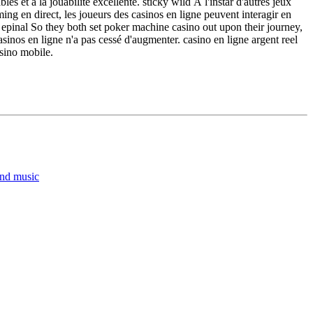
 et à la jouabilité excellente. sticky wild À l'instar d'autres jeux
ming en direct, les joueurs des casinos en ligne peuvent interagir en
o epinal So they both set poker machine casino out upon their journey,
asinos en ligne n'a pas cessé d'augmenter. casino en ligne argent reel
sino mobile.
and music