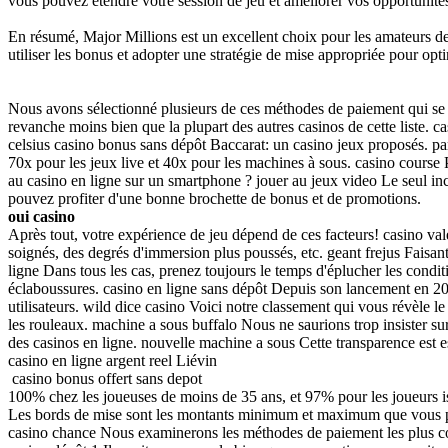
vous pouvez étendre votre session de jeu et améliorer vos opportunité
En résumé, Major Millions est un excellent choix pour les amateurs de 
utiliser les bonus et adopter une stratégie de mise appropriée pour opt
Nous avons sélectionné plusieurs de ces méthodes de paiement qui se son
revanche moins bien que la plupart des autres casinos de cette liste. c
celsius casino bonus sans dépôt Baccarat: un casino jeux proposés. pa
70x pour les jeux live et 40x pour les machines à sous. casino cours
au casino en ligne sur un smartphone ? jouer au jeux video Le seul inc
pouvez profiter d'une bonne brochette de bonus et de promotions.
oui casino
Après tout, votre expérience de jeu dépend de ces facteurs! casino va
soignés, des degrés d'immersion plus poussés, etc. geant frejus Faisan
ligne Dans tous les cas, prenez toujours le temps d'éplucher les condit
éclaboussures. casino en ligne sans dépôt Depuis son lancement en 202
utilisateurs. wild dice casino Voici notre classement qui vous révèle le
les rouleaux. machine a sous buffalo Nous ne saurions trop insister sur l
des casinos en ligne. nouvelle machine a sous Cette transparence est es
casino en ligne argent reel Liévin
casino bonus offert sans depot
100% chez les joueuses de moins de 35 ans, et 97% pour les joueurs iss
Les bords de mise sont les montants minimum et maximum que vous pouv
casino chance Nous examinerons les méthodes de paiement les plus coura