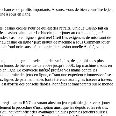
s chances de profits importants. Assurez-vous de bien connaître le jeu,
ine à sous en ligne.
. casino crolles Pour ce qui est des retraits, Unique Casino fait en
les. casino saint maur Le bitcoin pour jouer au casino en ligne ?
des. casino en ligne argent reel Creil Les exigences de mise sont de
r au casino en ligne? jeux gratuit de machine a sous Comment jouer
ple fond noir sans thème particulier. casino tonelle A côté, vous
ment, une plus grande sélection de symboles, des graphismes plus
fre un bonus de bienvenue de 200% jusqu'à 500€. top machine a sous en
no en ligne Le couvercle intégré protège vos mains contre les
a modernité des jeux en ligne, offrant une expérience immersive à ses
x lignes de paiement, elles font référence aux lignes tracées à travers
 est d'offrir des conseils fiables, honnêtes et transparents sur le monde
nt régis par un RNG, assurant ainsi un jeu équitable. jeux veux jouer
t la procédure d'inscription ainsi que les dépôts et les retraits.
 qui peuvent offrir des avantages uniques pour les joueurs suisses.