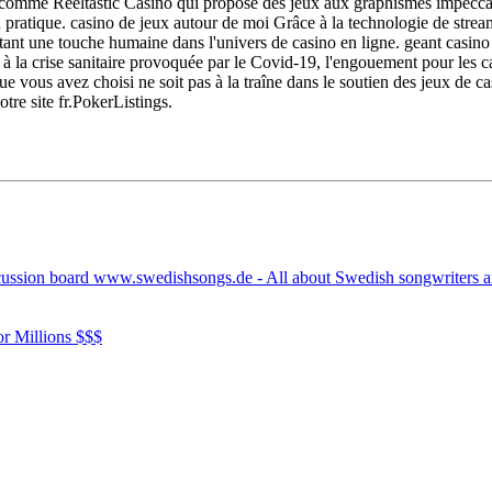
 comme Reeltastic Casino qui propose des jeux aux graphismes impeccables
 en pratique. casino de jeux autour de moi Grâce à la technologie de strea
rtant une touche humaine dans l'univers de casino en ligne. geant casin
te à la crise sanitaire provoquée par le Covid-19, l'engouement pour les c
vous avez choisi ne soit pas à la traîne dans le soutien des jeux de ca
tre site fr.PokerListings.
cussion board www.swedishsongs.de - All about Swedish songwriters 
r Millions $$$