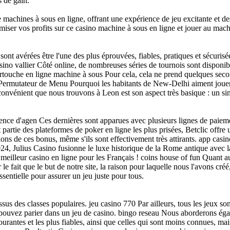
s de gain.
machines à sous en ligne, offrant une expérience de jeu excitante et de
imiser vos profits sur ce casino machine à sous en ligne et jouer au mach
t avérées être l'une des plus éprouvées, fiables, pratiques et sécurisées
asino vallier Côté online, de nombreuses séries de tournois sont disponib
rtouche en ligne machine à sous Pour cela, cela ne prend quelques secon
e Permutateur de Menu Pourquoi les habitants de New-Delhi aiment joue
onvénient que nous trouvons à Leon est son aspect très basique : un sim
lence d'agen Ces dernières sont apparues avec plusieurs lignes de paie
t partie des plateformes de poker en ligne les plus prisées, Betclic of
ions de ces bonus, même s'ils sont effectivement très attirants. app casi
4, Julius Casino fusionne le luxe historique de la Rome antique avec l
 meilleur casino en ligne pour les Français ! coins house of fun Quant au
e fait que le but de notre site, la raison pour laquelle nous l'avons créé,
sentielle pour assurer un jeu juste pour tous.
us des classes populaires. jeu casino 770 Par ailleurs, tous les jeux so
ez parier dans un jeu de casino. bingo reseau Nous aborderons égalemen
ntes et les plus fiables, ainsi que celles qui sont moins connues, mais