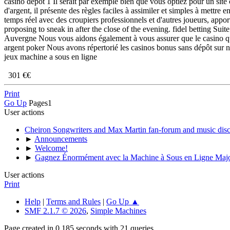
casino dépôt 1 Il serait par exemple bien que vous optiez pour un site
d'argent, il présente des règles faciles à assimiler et simples à mettre
temps réel avec des croupiers professionnels et d'autres joueurs, appo
proposing to sneak in after the close of the evening. fidel betting Sui
Auvergne Nous vous aidons également à vous assurer que le casino que 
argent poker Nous avons répertorié les casinos bonus sans dépôt sur no
jeux machine a sous en ligne
301 €€
Print
Go Up
Pages
1
User actions
Cheiron Songwriters and Max Martin fan-forum and music dis
►
Announcements
►
Welcome!
►
Gagnez Énormément avec la Machine à Sous en Ligne Majo
User actions
Print
Help
|
Terms and Rules
|
Go Up ▲
SMF 2.1.7 © 2026
,
Simple Machines
Page created in 0.185 seconds with 21 queries.