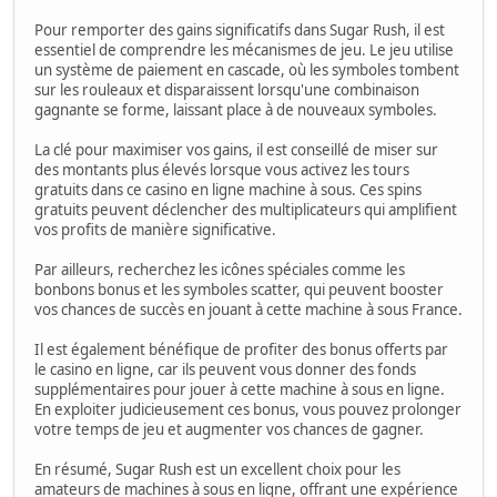
Pour remporter des gains significatifs dans Sugar Rush, il est
essentiel de comprendre les mécanismes de jeu. Le jeu utilise
un système de paiement en cascade, où les symboles tombent
sur les rouleaux et disparaissent lorsqu'une combinaison
gagnante se forme, laissant place à de nouveaux symboles.
La clé pour maximiser vos gains, il est conseillé de miser sur
des montants plus élevés lorsque vous activez les tours
gratuits dans ce casino en ligne machine à sous. Ces spins
gratuits peuvent déclencher des multiplicateurs qui amplifient
vos profits de manière significative.
Par ailleurs, recherchez les icônes spéciales comme les
bonbons bonus et les symboles scatter, qui peuvent booster
vos chances de succès en jouant à cette machine à sous France.
Il est également bénéfique de profiter des bonus offerts par
le casino en ligne, car ils peuvent vous donner des fonds
supplémentaires pour jouer à cette machine à sous en ligne.
En exploiter judicieusement ces bonus, vous pouvez prolonger
votre temps de jeu et augmenter vos chances de gagner.
En résumé, Sugar Rush est un excellent choix pour les
amateurs de machines à sous en ligne, offrant une expérience