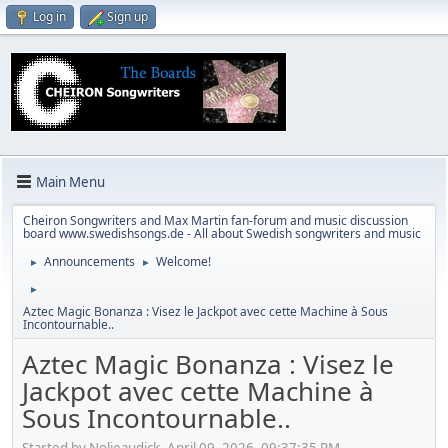
Log in
Sign up
Main Menu
Cheiron Songwriters and Max Martin fan-forum and music discussion
board www.swedishsongs.de - All about Swedish songwriters and music
Announcements
Welcome!
►
►
►
Aztec Magic Bonanza : Visez le Jackpot avec cette Machine à Sous
Incontournable..
Aztec Magic Bonanza : Visez le
Jackpot avec cette Machine à
Sous Incontournable..
Started by Nolieaudick, April 09, 2026, 09:37:35 PM