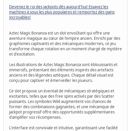
Devenez le roi des jackpots dès aujourd'hui! Essayez les
machines à sous les plus populaires et remportez des gains
incroyables!
Aztec Magic Bonanza est un slot envoûtant qui offre une
aventure magique au cœur de l'empire ancien. Enrichi par des
graphismes captivants et des mécaniques modernes, ce jeu
transforme chaque rotation en un moment chargé de mystère
et d'excitation.
Les illustrations de Aztec Magic Bonanza sont éblouissants et
immersifs, présentant des éléments inspirés des artefacts
anciens et des légendes aztèques. Chaque détail visuel est
conçu pour captiver et émerveiller les joueurs.
Ce slot propose un éventail de mécaniques stratégiques et
excitantes, telles que des free spins activés par des Scatter
puissants. Les symboles Wild augmentent vos chances de
former des combinaisons gagnantes, et une mécanique de
jackpot progressif offre des opportunités supplémentaires
d'amplifier vos récompenses.
L'interface est conviviale et intuitive, garantissant une facilité