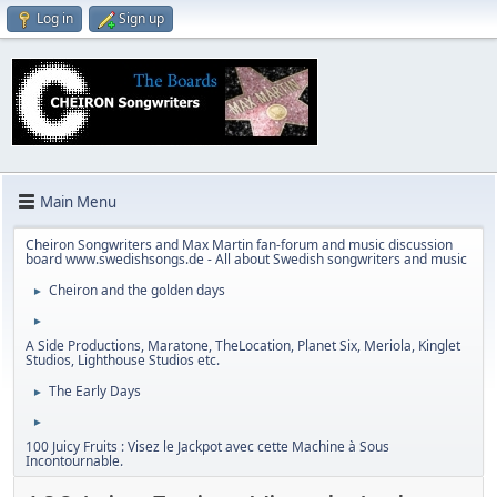
Log in
Sign up
Main Menu
Cheiron Songwriters and Max Martin fan-forum and music discussion
board www.swedishsongs.de - All about Swedish songwriters and music
Cheiron and the golden days
►
►
A Side Productions, Maratone, TheLocation, Planet Six, Meriola, Kinglet
Studios, Lighthouse Studios etc.
The Early Days
►
►
100 Juicy Fruits : Visez le Jackpot avec cette Machine à Sous
Incontournable.