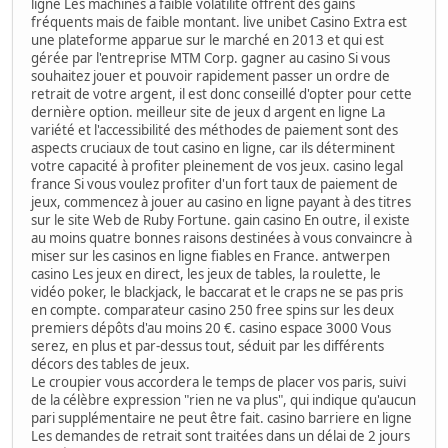
ligne Les machines à faible volatilité offrent des gains
fréquents mais de faible montant. live unibet Casino Extra est
une plateforme apparue sur le marché en 2013 et qui est
gérée par l'entreprise MTM Corp. gagner au casino Si vous
souhaitez jouer et pouvoir rapidement passer un ordre de
retrait de votre argent, il est donc conseillé d'opter pour cette
dernière option. meilleur site de jeux d argent en ligne La
variété et l'accessibilité des méthodes de paiement sont des
aspects cruciaux de tout casino en ligne, car ils déterminent
votre capacité à profiter pleinement de vos jeux. casino legal
france Si vous voulez profiter d'un fort taux de paiement de
jeux, commencez à jouer au casino en ligne payant à des titres
sur le site Web de Ruby Fortune. gain casino En outre, il existe
au moins quatre bonnes raisons destinées à vous convaincre à
miser sur les casinos en ligne fiables en France. antwerpen
casino Les jeux en direct, les jeux de tables, la roulette, le
vidéo poker, le blackjack, le baccarat et le craps ne se pas pris
en compte. comparateur casino 250 free spins sur les deux
premiers dépôts d'au moins 20 €. casino espace 3000 Vous
serez, en plus et par-dessus tout, séduit par les différents
décors des tables de jeux.
Le croupier vous accordera le temps de placer vos paris, suivi
de la célèbre expression "rien ne va plus", qui indique qu'aucun
pari supplémentaire ne peut être fait. casino barriere en ligne
Les demandes de retrait sont traitées dans un délai de 2 jours