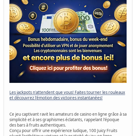
Les jackpots n'attendent que vous! Faites tourner les rouleaux
et découvrez l'émotion des victoires instantanées!
Ce jeu captivant ravit les amateurs de casino en ligne grâce à sa
simplicité et à ses graphismes éclatants, rappelant l'époque
des bars à fruits authentiques.
Conçu pour offrir une expérience ludique, 100 Juicy Fruits
réunit l'esthétique vintage et la praticité du jeu en ligne,