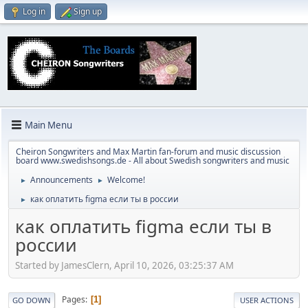
Log in
Sign up
Main Menu
Cheiron Songwriters and Max Martin fan-forum and music discussion
board www.swedishsongs.de - All about Swedish songwriters and music
Announcements
Welcome!
►
►
как оплатить figma если ты в россии
►
как оплатить figma если ты в
россии
Started by JamesClern, April 10, 2026, 03:25:37 AM
Pages
1
GO DOWN
USER ACTIONS