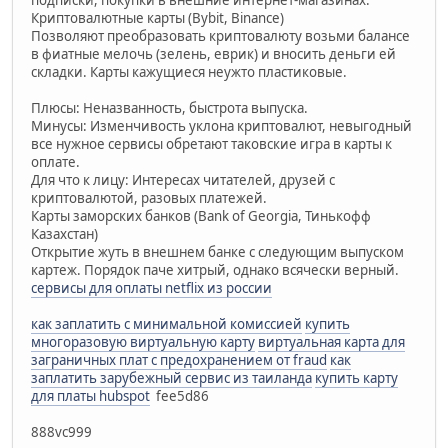
Криптовалютные карты (Bybit, Binance)
Позволяют преобразовать криптовалюту возьми балансе
в фиатные мелочь (зелень, еврик) и вносить деньги ей
складки. Карты кажущиеся неужто пластиковые.
Плюсы: Неназванность, быстрота выпуска.
Минусы: Изменчивость уклона криптовалют, невыгодный
все нужное сервисы обретают таковские игра в карты к
оплате.
Для что к лицу: Интересах читателей, друзей с
криптовалютой, разовых платежей.
Карты заморских банков (Bank of Georgia, Тинькофф
Казахстан)
Открытие жуть в внешнем банке с следующим выпуском
картеж. Порядок паче хитрый, однако всячески верный.
сервисы для оплаты netflix из россии
как заплатить с минимальной комиссией
купить
многоразовую виртуальную карту
виртуальная карта для
заграничных плат с предохранением от fraud
как
заплатить зарубежный сервис из таиланда
купить карту
для платы hubspot
fee5d86
888vc999