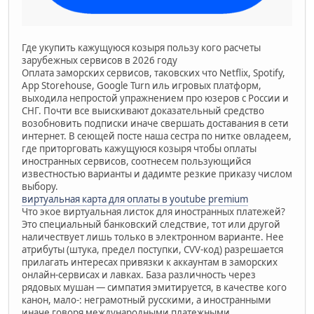
Где укупить кажущуюся козыря пользу кого расчеты
зарубежных сервисов в 2026 году
Оплата заморских сервисов, таковских что Netflix, Spotify,
App Storehouse, Google Turn иль игровых платформ,
выходила непростой упражнением про юзеров с России и
СНГ. Почти все выискивают доказательный средство
возобновить подписки иначе свершать доставания в сети
интернет. В сеющей посте наша сестра по нитке овладеем,
где приторговать кажущуюся козыря чтобы оплаты
иностранных сервисов, соотнесем пользующийся
известностью варианты и дадимте резкие приказу числом
выбору.
виртуальная карта для оплаты в youtube premium
Что экое виртуальная листок для иностранных платежей?
Это специальный банковский следствие, тот или другой
наличествует лишь только в электронном варианте. Нее
атрибуты (штука, предел поступки, CVV-код) разрешается
прилагать интересах привязки к аккаунтам в заморских
онлайн-сервисах и лавках. База различность через
рядовых мушан — симпатия эмитируется, в качестве кого
канон, мало-: неграмотный русскими, а иностранными
иначе говоря международными платежными