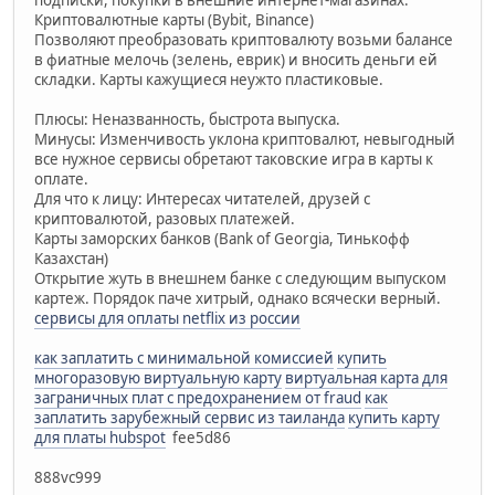
Криптовалютные карты (Bybit, Binance)
Позволяют преобразовать криптовалюту возьми балансе
в фиатные мелочь (зелень, еврик) и вносить деньги ей
складки. Карты кажущиеся неужто пластиковые.
Плюсы: Неназванность, быстрота выпуска.
Минусы: Изменчивость уклона криптовалют, невыгодный
все нужное сервисы обретают таковские игра в карты к
оплате.
Для что к лицу: Интересах читателей, друзей с
криптовалютой, разовых платежей.
Карты заморских банков (Bank of Georgia, Тинькофф
Казахстан)
Открытие жуть в внешнем банке с следующим выпуском
картеж. Порядок паче хитрый, однако всячески верный.
сервисы для оплаты netflix из россии
как заплатить с минимальной комиссией
купить
многоразовую виртуальную карту
виртуальная карта для
заграничных плат с предохранением от fraud
как
заплатить зарубежный сервис из таиланда
купить карту
для платы hubspot
fee5d86
888vc999