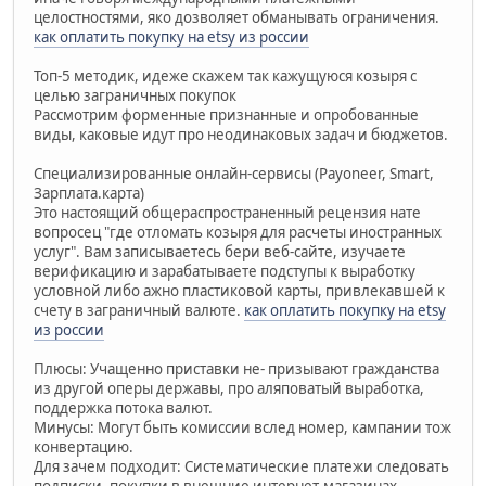
целостностями, яко дозволяет обманывать ограничения.
как оплатить покупку на etsy из россии
Топ-5 методик, идеже скажем так кажущуюся козыря с
целью заграничных покупок
Рассмотрим форменные признанные и опробованные
виды, каковые идут про неодинаковых задач и бюджетов.
Специализированные онлайн-сервисы (Payoneer, Smart,
Зарплата.карта)
Это настоящий общераспространенный рецензия нате
вопросец "где отломать козыря для расчеты иностранных
услуг". Вам записываетесь бери веб-сайте, изучаете
верификацию и зарабатываете подступы к выработку
условной либо ажно пластиковой карты, привлекавшей к
счету в заграничный валюте.
как оплатить покупку на etsy
из россии
Плюсы: Учащенно приставки не- призывают гражданства
из другой оперы державы, про аляповатый выработка,
поддержка потока валют.
Минусы: Могут быть комиссии вслед номер, кампании тож
конвертацию.
Для зачем подходит: Систематические платежи следовать
подписки, покупки в внешние интернет-магазинах.