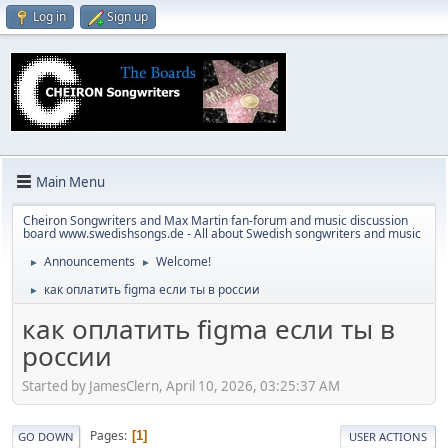
Log in
Sign up
Main Menu
Cheiron Songwriters and Max Martin fan-forum and music discussion
board www.swedishsongs.de - All about Swedish songwriters and music
Announcements
Welcome!
►
►
как оплатить figma если ты в россии
►
как оплатить figma если ты в
россии
Started by JamesClern, April 10, 2026, 03:25:37 AM
Pages
1
GO DOWN
USER ACTIONS