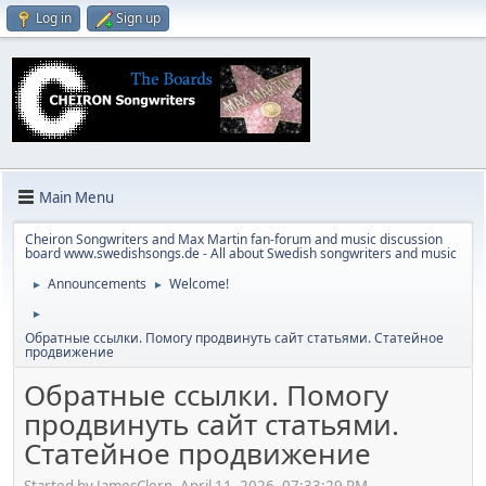
Log in
Sign up
Main Menu
Cheiron Songwriters and Max Martin fan-forum and music discussion
board www.swedishsongs.de - All about Swedish songwriters and music
Announcements
Welcome!
►
►
►
Обратные ссылки. Помогу продвинуть сайт статьями. Статейное
продвижение
Обратные ссылки. Помогу
продвинуть сайт статьями.
Статейное продвижение
Started by JamesClern, April 11, 2026, 07:33:29 PM