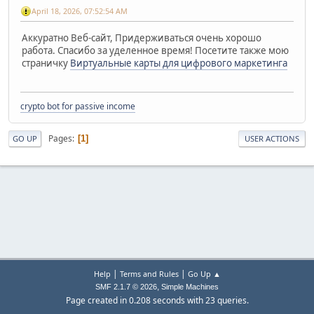
April 18, 2026, 07:52:54 AM
Аккуратно Веб-сайт, Придерживаться очень хорошо
работа. Спасибо за уделенное время! Посетите также мою
страничку
Виртуальные карты для цифрового маркетинга
crypto bot for passive income
Pages
1
GO UP
USER ACTIONS
|
|
Help
Terms and Rules
Go Up ▲
,
SMF 2.1.7 © 2026
Simple Machines
Page created in 0.208 seconds with 23 queries.