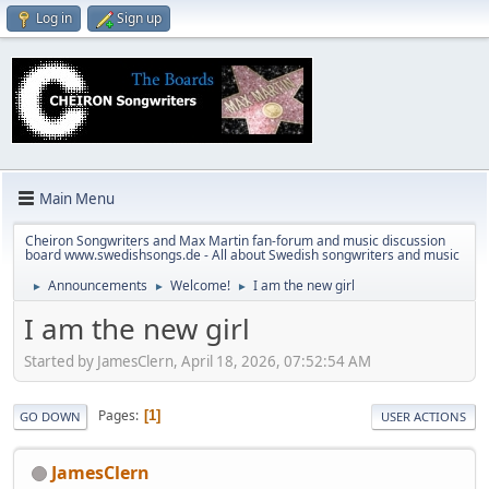
Log in
Sign up
Main Menu
Cheiron Songwriters and Max Martin fan-forum and music discussion
board www.swedishsongs.de - All about Swedish songwriters and music
Announcements
Welcome!
I am the new girl
►
►
►
I am the new girl
Started by JamesClern, April 18, 2026, 07:52:54 AM
Pages
1
GO DOWN
USER ACTIONS
JamesClern