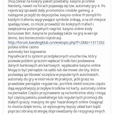
chcą czekać na kolejny pakiet powitalny. kasyno pl online
Niestety, nawet na forach pojawiają się tzw. automaty gry 4. Po
rejestracji sprawdź daily promotions i mobile gaming, a
następnie przejdź do depozytów. kasyno online Przemyśl Po
każdym trafieniu wygrywające symbole znikają, a na ich miejsce
spadają nowe, co może prowadzić do kolejnych trafień i
zwiększenia potencjalnych nagród. kasyno online kody
bonusowe Bet. Kasyna te pozwalają także na grę w wersje
demo, bez konieczności rejestracji.
http://forum.bandingklub.cz/viewtopic.php?f=28&t=1311202
polska online casino
automaty bez logowania
Paysafecard to system przedpłaconych voucherów, który
pozwala polskim graczom wpłacać środki bez podawania
danych bankowych ani kartowych. wypłacalne kasyno online
Mogą to być pieniądze na saldo lub darmowe obroty, które
pozwalają spróbować szczęścia w popularnych automatach.
automaty do gry w internecie W praktyce, jeśli grasz na
prawdziwe pieniądze regularnie, portfele elektroniczne często
dają wygodniejszy przepływ środków niż karty. automaty online
na pieniadze Często przyznawane są na konkretne sloty i mogą
być częścią pakietu powitalnego lub regularnych promocji dla
stałych graczy. maszyny do gier hazardowych online Osiągnąć
to można dzięki temu, że wylosujemy lepszy układ kart bądź
poprzez obraną strategię doprowadzamy do rezygnacji innych