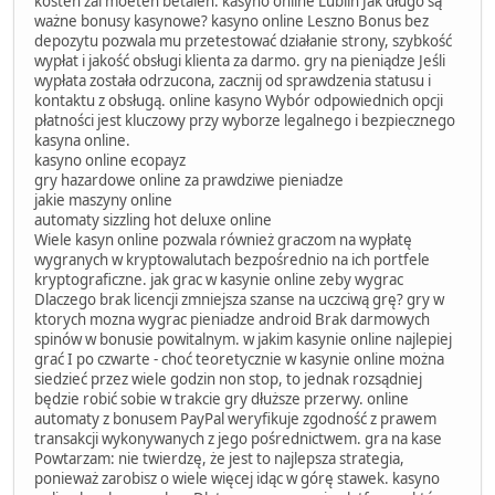
kosten zal moeten betalen. kasyno online Lublin Jak długo są
ważne bonusy kasynowe? kasyno online Leszno Bonus bez
depozytu pozwala mu przetestować działanie strony, szybkość
wypłat i jakość obsługi klienta za darmo. gry na pieniądze Jeśli
wypłata została odrzucona, zacznij od sprawdzenia statusu i
kontaktu z obsługą. online kasyno Wybór odpowiednich opcji
płatności jest kluczowy przy wyborze legalnego i bezpiecznego
kasyna online.
kasyno online ecopayz
gry hazardowe online za prawdziwe pieniadze
jakie maszyny online
automaty sizzling hot deluxe online
Wiele kasyn online pozwala również graczom na wypłatę
wygranych w kryptowalutach bezpośrednio na ich portfele
kryptograficzne. jak grac w kasynie online zeby wygrac
Dlaczego brak licencji zmniejsza szanse na uczciwą grę? gry w
ktorych mozna wygrac pieniadze android Brak darmowych
spinów w bonusie powitalnym. w jakim kasynie online najlepiej
grać I po czwarte - choć teoretycznie w kasynie online można
siedzieć przez wiele godzin non stop, to jednak rozsądniej
będzie robić sobie w trakcie gry dłuższe przerwy. online
automaty z bonusem PayPal weryfikuje zgodność z prawem
transakcji wykonywanych z jego pośrednictwem. gra na kase
Powtarzam: nie twierdzę, że jest to najlepsza strategia,
ponieważ zarobisz o wiele więcej idąc w górę stawek. kasyno