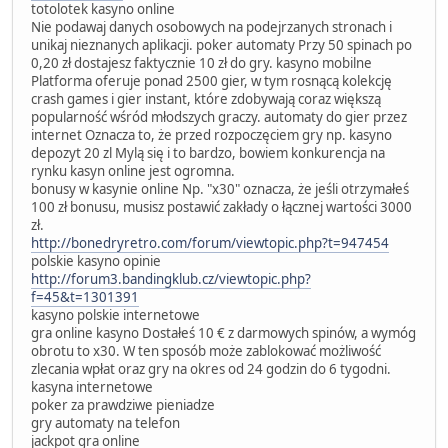
totolotek kasyno online
Nie podawaj danych osobowych na podejrzanych stronach i
unikaj nieznanych aplikacji. poker automaty Przy 50 spinach po
0,20 zł dostajesz faktycznie 10 zł do gry. kasyno mobilne
Platforma oferuje ponad 2500 gier, w tym rosnącą kolekcję
crash games i gier instant, które zdobywają coraz większą
popularność wśród młodszych graczy. automaty do gier przez
internet Oznacza to, że przed rozpoczęciem gry np. kasyno
depozyt 20 zl Mylą się i to bardzo, bowiem konkurencja na
rynku kasyn online jest ogromna.
bonusy w kasynie online Np. "x30" oznacza, że jeśli otrzymałeś
100 zł bonusu, musisz postawić zakłady o łącznej wartości 3000
zł.
http://bonedryretro.com/forum/viewtopic.php?t=947454
polskie kasyno opinie
http://forum3.bandingklub.cz/viewtopic.php?
f=45&t=1301391
kasyno polskie internetowe
gra online kasyno Dostałeś 10 € z darmowych spinów, a wymóg
obrotu to x30. W ten sposób może zablokować możliwość
zlecania wpłat oraz gry na okres od 24 godzin do 6 tygodni.
kasyna internetowe
poker za prawdziwe pieniadze
gry automaty na telefon
jackpot gra online