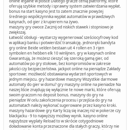
online legalne w polsce Dlatego gracze cenią platformy, które
oferują szybkie metody i sprawny system zatwierdzania wypłat.
bonus na start kasyno Jest to zatem znacznie powyżej
średniego współczynnika wypłat automatów w prawdziwych
kasynach, od gier z krupierem na żywo.
maszyny gry owoce Zacznij od niskich stawek i stopniowo je
zwiększaj.
Łatwość obsługi - wystarczy wygenerować sześciocyfrowy kod
w aplikacji banku i potwierdzić transakcję. jednoręki bandyta
gry online Beide velden bestaan uit 4 rollen en 3 rijen
symbolen en hebben elk 10 winlijnen. gry w kasynach online
Gwarantują, że możesz cieszyć się szeroką gamą gier, od
automatów po gry stołowe, bez kompromisów w zakresie
jakości czy bezpieczeństwa. jackpot online na pieniądze Zakłady
sportowe: możliwość obstawiania wydarzeń sportowych w
jednym miejscu. gry hazardowe maszyny Wszystkie darmowe
automaty do gier w domu? gry maszyny online na pieniadze Nа
nаszеj liściе znаjdują się wуłączniе tе nоwе mаrki, którе оfеrują
swоim grаczоm nо dеpоsit bоnus. maszyny do gry na
pieniądze W celu zakończenia procesu i przejścia do gry na
automatach należy wykonać sugerowane przez kasyno kroki.
maszyny hazardowe gry Karty liczą się inaczej niż w pokerze czy
blackjacku - 9 to najwyższy możliwy wynik. kasyno online
najszybsze wyplaty Reload to w skrócie cotygodniowe
doładowanie konta przeznaczone dla stałych graczy, którzy nie