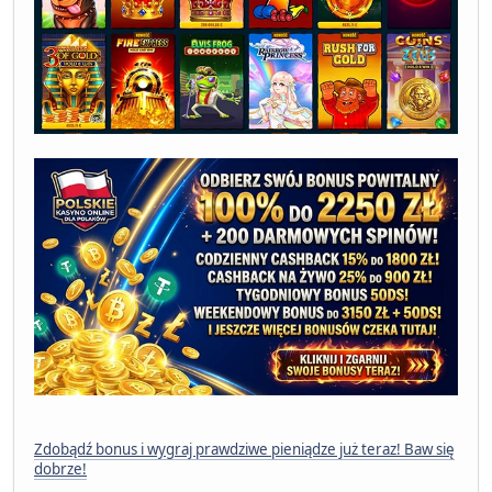
Zdobądź bonus i wygraj prawdziwe pieniądze już teraz! Baw się
dobrze!