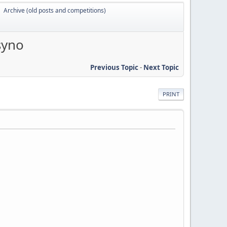
Archive (old posts and competitions)
►
syno
Previous Topic
-
Next Topic
PRINT