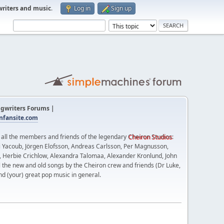
writers and music
.
Log in
Sign up
gwriters Forums |
fansite.com
t all the members and friends of the legendary
Cheiron Studios
:
 Yacoub, Jörgen Elofsson, Andreas Carlsson, Per Magnusson,
n, Herbie Crichlow, Alexandra Talomaa, Alexander Kronlund, John
l the new and old songs by the Cheiron crew and friends (Dr Luke,
nd (your) great pop music in general.