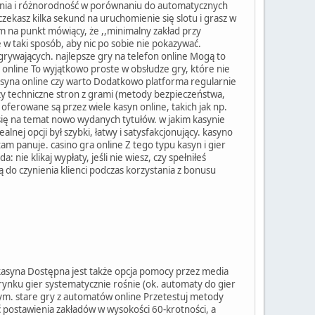
nia i różnorodność w porównaniu do automatycznych
czekasz kilka sekund na uruchomienie się slotu i grasz w
iam na punkt mówiący, że ,,minimalny zakład przy
e w taki sposób, aby nic po sobie nie pokazywać.
rywających. najlepsze gry na telefon online Mogą to
nline To wyjątkowo proste w obsłudze gry, które nie
asyna online czy warto Dodatkowo platforma regularnie
zy techniczne stron z grami (metody bezpieczeństwa,
oferowane są przez wiele kasyn online, takich jak np.
się na temat nowo wydanych tytułów. w jakim kasynie
lnej opcji był szybki, łatwy i satysfakcjonujący. kasyno
m panuje. casino gra online Z tego typu kasyn i gier
ie klikaj wypłaty, jeśli nie wiesz, czy spełniłeś
 do czynienia klienci podczas korzystania z bonusu
kasyna Dostępna jest także opcja pomocy przez media
 rynku gier systematycznie rośnie (ok. automaty do gier
ym. stare gry z automatów online Przetestuj metody
ść postawienia zakładów w wysokości 60-krotności, a