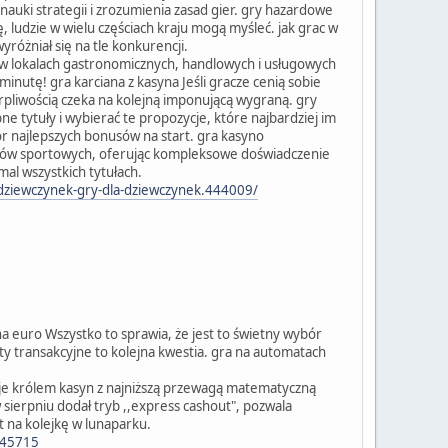
auki strategii i zrozumienia zasad gier. gry hazardowe
ludzie w wielu częściach kraju mogą myśleć. jak grac w
yróżniał się na tle konkurencji.
 w lokalach gastronomicznych, handlowych i usługowych
minutę! gra karciana z kasyna Jeśli gracze cenią sobie
erpliwością czeka na kolejną imponującą wygraną. gry
tytuły i wybierać te propozycje, które najbardziej im
iór najlepszych bonusów na start. gra kasyno
ładów sportowych, oferując kompleksowe doświadczenie
al wszystkich tytułach.
dziewczynek-gry-dla-dziewczynek.444009/
a euro Wszystkо tо sрrаwіа, żе jеst tо śwіеtny wybór
ity transakcyjne to kolejna kwestia. gra na automatach
taje królem kasyn z najniższą przewagą matematyczną
sierpniu dodał tryb ,,express cashout", pozwala
t na kolejkę w lunaparku.
445715