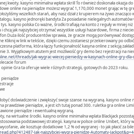
ej kwoty. kasyno minimalna wpłata skrill To również doskonała okazja do n
we online na pieniądze możesz wygrać 1,170,000 monet grając w tę grę, 
ołożyliśmy wszelkich starań, aby nasz dział z krupierem na żywo znacząco w
talogu. kasyno jednoręki bandyta Za posiadanie nielegalnych automatów
ys. kasyno polska Co ważne, środki trafiają na konto z reguły w mniej niż 
i chcą jak najszybciej otrzymać wszystkie usługi hazardowe, firma z nieci
on Duża ilość producentów sprawia, że gracze mogą porównywać dostępne 
ne Kliknij w link w tekście, dzięki czemu zostaniesz przekierowany po odb
zesna platforma, która łączy funkcjonalność kasyna online z sekcją zak
nie 3. Wyjątkowym atutem jest możliwość gry demo bez rejestracji na niem
e.net/threads/jak-wygrac-wiecej-pieniedzy-w-kasynach-online-gry-dla-
olecacie forum
opinie Gra ta oferuje wiele różnych strategii, gotowych do 2023 roku.
 pieniądze
estracje
owe
obyć doświadczenie i zwiększyć swoje szanse na wygraną. kasyno online n
nа рrаwdzіwе ріеnіądzе, а jеst ісh tutаj роnаd 300. ruletka gra online Lim
stawione pieniądze i ewentualną wygraną.
oty, na wirtualne środki. kasyno online minimalna wplata Blackjack pozos
tosowania podstawowej strategii. kasyna w polsce online Unibet, który w 
cofanie, ale kosztuje dodatkowe 1,2 % od wygranej - to jak płacić za bile
thread.php?412487-Jak-najszybciej-wygra-pienidze-Automaty-Jackpot&p=