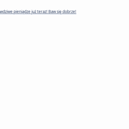
wdziwe pieniądze już teraz! Baw się dobrze!