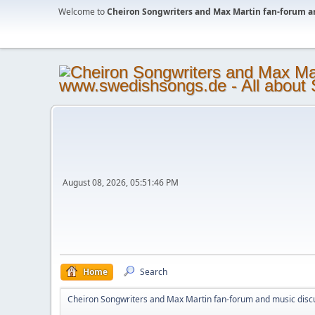
Welcome to
Cheiron Songwriters and Max Martin fan-forum a
August 08, 2026, 05:51:46 PM
Home
Search
Cheiron Songwriters and Max Martin fan-forum and music disc