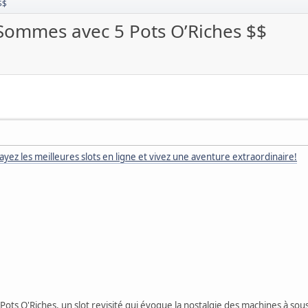
$$
Sommes avec 5 Pots O’Riches $$
ayez les meilleures slots en ligne et vivez une aventure extraordinaire!
Pots O'Riches, un slot revisité qui évoque la nostalgie des machines à sou