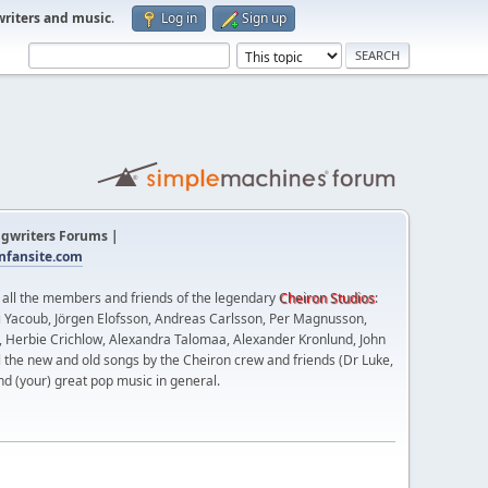
writers and music
.
Log in
Sign up
gwriters Forums |
fansite.com
t all the members and friends of the legendary
Cheiron Studios
:
 Yacoub, Jörgen Elofsson, Andreas Carlsson, Per Magnusson,
n, Herbie Crichlow, Alexandra Talomaa, Alexander Kronlund, John
l the new and old songs by the Cheiron crew and friends (Dr Luke,
nd (your) great pop music in general.