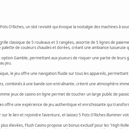
Pots O'Riches, un slot revisité qui évoque la nostalgie des machines à sou
grille classique de 5 rouleaux et 3 rangées, assortie de 5 lignes de paiem
e palette de couleurs chaudes et dorées, créant une ambiance luxueuse q
 option Gamble, permettant aux joueurs de risquer une partie de leurs gai
au jeu.
ue, le jeu offre une navigation fluide sur tous les appareils, permettant
s, combinés à une bande-son entraînante, créent une atmosphère immersiv
 comme jeux de casino en ligne permet de toucher un large public de passi
hes offre une expérience de jeu authentique et enrichissante qui transf
 sur le lien et rejoindre l'aventure, et laissez 5 Pots O'Riches illuminer v
plus élevées, Flush Casino propose un bonus exclusif pour les "High Rolle