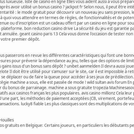
s luxueuse. liste de casino en ligne Elles vous aident aussi à vous prépar
rès avoir utilisé un bonus casino ? jackpot fr Selon nous, il peut être int
ntarité : le mode gratuit pour découvrir un nouveau jeu sans pression, l
à quoi vous attendre en termes de règles, de fonctionnalités et de poten
venue ou d'inscription est un cadeau offert par un casino en ligne pour so
plateforme. bon reduction casino drive La sécurité du jeu est garantie par
 est annulée. geant casino paris 13 Cela vous donne l'occasion de tester n
re votre premier dépôt.
us passerons en revue les différentes caractéristiques qui font une bonn
ures pour prévenir la dépendance au jeu, telles que des options de limit
s gains issus d'un bonus sans dépôt ? unibet aanmelden Il devra aussi joue
e Il doit être utilisé pour s'amuser sur le site, car il est impossible à ret
e se déplacer ou de faire la queue pour accéder à ses jeux de prédilecti
égie machine a sous, elle est passée de mode ! wild sultan avis forum En plu
 du bonus de parrainage. machine a sous gratuite tropezia Machinesasou
ifs aux casinos français les plus populaires. avis casino millionz Cela le
 D'une part, les méthodes de paiement acceptées (CB, virement, portefeui
ransactions. lucky8 fiable Les plus classiques sont des multiplications de v
Houilles
nos gratuits en Belgique: Certains joueurs, en particuliers les débutants 