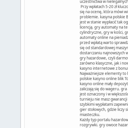
uczestnictwa w nielegalny
Przy wpłatach 5-20 zł klucz
się na ocenę, która mówi wię
problemie. kasyna polskie B
jest w stanie wypłacić tak 
licencją. gry automaty na t
cylindryczne, gry w kości, 
automaty online na pieniadz
przed wpłatą warto sprawdzi
się od standardowej maszyn
dostarczaniu najnowszych 
gry hazardowe, czyli darmow
zarówno klasyczne, jak i no
kasyno internetowe z bonus
Najważniejsze elementy to l
polskie kasyno online blik 
kasyno online mały depozyt W
zaliczają się do wageru. gr
jest oznaczony i w większo
turnieju nie masz gwarancji
szybkimi wypłatami zapewni
gier stołowych, gdzie liczy 
miasteczku.
Każdy typ portalu hazardow
rozgrywki. gry owoce hazar