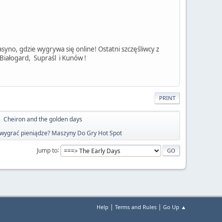
asyno, gdzie wygrywa się online! Ostatni szczęśliwcy z
Białogard, Supraśl i Kunów !
PRINT
Cheiron and the golden days
►
j wygrać pieniądze? Maszyny Do Gry Hot Spot
Jump to
|
|
Help
Terms and Rules
Go Up ▲