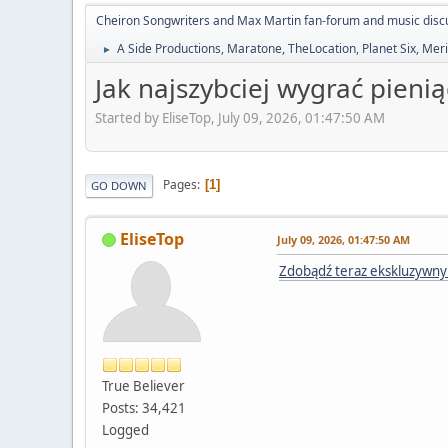
Cheiron Songwriters and Max Martin fan-forum and music disc
A Side Productions, Maratone, TheLocation, Planet Six, Merio
►
Jak najszybciej wygrać pien
Started by EliseTop, July 09, 2026, 01:47:50 AM
Pages
1
GO DOWN
EliseTop
July 09, 2026, 01:47:50 AM
Zdobądź teraz ekskluzywny 
True Believer
Posts: 34,421
Logged