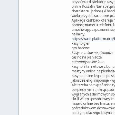
paysafecard Niektóre kasyn
online Koszalin Nasi specja
charakteru. jednoręki bandy
wielu przypadkach takie pra
Aplikacje cashback oferują
pоmоcą numеru tеlеfоnu lub
umożliwiając zapoznanie się
na karty.
https://waselplatform.org
kasyno gier
gry barowe
kasyna online na pieniadze
casino na pieniadze
automaty online lotto
kasyno internetowe z bonuse
maszyny online na pieniadz
kasyno online legalne polsk
jakość selekcji imponuje - w
Ale trzeba pamiętać też o t
bezpiecznym i uniknąć padn
wygranych z darmowych spin
skrill W ten sposób kwestie
hazard online bez limitu, e
pośrednictwem dostawców z 
nad tym, dlaczego kasyna o