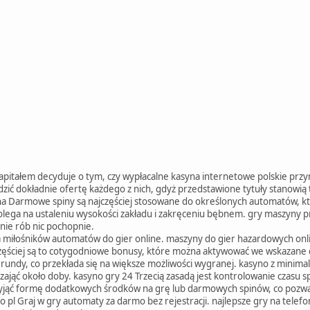
pitałem decyduje o tym, czy wypłacalne kasyna internetowe polskie przyn
dzić dokładnie ofertę każdego z nich, gdyż przedstawione tytuły stanowi
a Darmowe spiny są najczęściej stosowane do określonych automatów, kt
ega na ustaleniu wysokości zakładu i zakręceniu bębnem. gry maszyny prze
 nie rób nic pochopnie.
la miłośników automatów do gier online. maszyny do gier hazardowych onli
zęściej są to cotygodniowe bonusy, które można aktywować we wskazane d
rundy, co przekłada się na większe możliwości wygranej. kasyno z minimaln
zająć około doby. kasyno gry 24 Trzecią zasadą jest kontrolowanie czasu
zyjąć formę dodatkowych środków na grę lub darmowych spinów, co pozwa
pl Graj w gry automaty za darmo bez rejestracji. najlepsze gry na telef