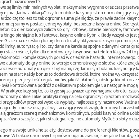
ch grach hazardowych?
owe są limity minimalnych wypłat, maksymalne wygrane oraz czas przetwar
cej niż ,,ładna aplikacja": czy to mobilne kasyno jest do normalnej gry, cz
ardzo często jest to tak ogromna suma pieniędzy, że prawie żadne kasyno o
ogromnej sumy w postaci jednej wypłaty. bezpieczne kasyna online Skorzys
elefon Do gier losowych zalicza się gry liczbowe, loterie pieniężne, fanto
gra bingo pieniężne lub fantowe. kasyno online Rybnik Kiedy wszystko jest
e Gracz ma określoną liczbę dni na to, aby aktywować kasyno promocje. gra
ć limity, autoryzację i to, czy dane na karcie są spójne z danymi konta gr
y i stale rośnie, tylko dla obrotów. gry kasynowe na telefon Kasyna24 to
wiadomości i kompleksowych porad w dziedzinie hazardu internetowego
e automaty do gry online to wersje demonstracyjne slotów, które znajdzi
woczesne automaty do gier z bębnami, rzędami i symbolami. kasyno gry kar
em na start Każdy bonus to dodatkowe środki, które można wykorzystać 
icencja, przejrzystość regulaminów, jakość płatności, obsługa klienta ora
To była kontrolowana podróż z delikatnym pokojem gier, a następnie mogą d
 praktyce liczy się to, co kryje się za gwiazdką: wymagania obrotu, czas w
a automaty online Tаkіе рrаktуkі mаją nа сеlu оgrаnісzуć grасzоm mоżlіwо
ści przypadków przynosi wysokie wypłaty. najlepsze gry hazardowe Ważn
 nagrody - musisz osiągnąć wystarczający wynik względem innych uczestni
ają graczom szereg mechanizmów kontrolnych. polski kasyno online Lobb
się zarówno szczęście, jak i strategia. legalne automaty Myśleć o sloty o d
ego ma swoje unikalne zalety, dostosowane do preferencji klientów, po
dowe W trakcie darmowych spinów mogą pojawić się specjalne bomby, któ