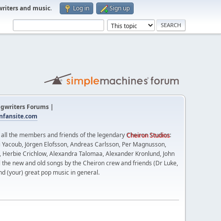
writers and music
.
Log in
Sign up
gwriters Forums |
fansite.com
t all the members and friends of the legendary
Cheiron Studios
:
 Yacoub, Jörgen Elofsson, Andreas Carlsson, Per Magnusson,
n, Herbie Crichlow, Alexandra Talomaa, Alexander Kronlund, John
l the new and old songs by the Cheiron crew and friends (Dr Luke,
nd (your) great pop music in general.