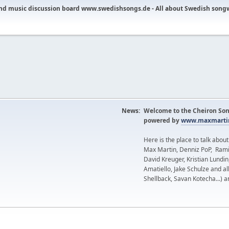
nd music discussion board www.swedishsongs.de - All about Swedish song
News:
Welcome to the Cheiron Son
powered by
www.maxmartin
Here is the place to talk abou
Max Martin, Denniz PoP, Rami
David Kreuger, Kristian Lundi
Amatiello, Jake Schulze and al
Shellback, Savan Kotecha...) a