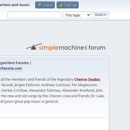
writers and music
.
Log in
Sign up
gwriters Forums |
fansite.com
t all the members and friends of the legendary
Cheiron Studios
:
 Yacoub, Jörgen Elofsson, Andreas Carlsson, Per Magnusson,
n, Herbie Crichlow, Alexandra Talomaa, Alexander Kronlund, John
l the new and old songs by the Cheiron crew and friends (Dr Luke,
nd (your) great pop music in general.