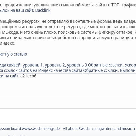
 продвижении: увеличение ссылочной массы, сайты в ТОП, трафик 
лок на ваш сайт. Backlink
змещённых ресурсах, не отправляю в контактные формы, ведь владе
анкором я использую только те ресурсы, где можно проставить анко
HTML-кода, и это очень плохо, поисковые системы фиксируют такое,
лки привлекают поисковых роботов на продвигаемую страницу, а э
индекс.
ретную статью
а связей, уровень 1, уровень 2, уровень 3
Обратные ссылки. Уско
а ссылок сайтов на Индекс качества сайта
Обратные ссылки. Выполн
ки на сайт
a21ecb6
ussion board www.swedishsongs.de - All about Swedish songwriters and music