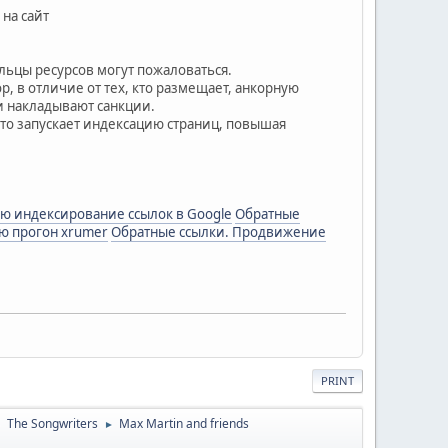
на сайт
льцы ресурсов могут пожаловаться.
р, в отличие от тех, кто размещает, анкорную
 и накладывают санкции.
то запускает индексацию страниц, повышая
рю индексирование ссылок в Google
Обратные
ю прогон xrumer
Обратные ссылки. Продвижение
PRINT
The Songwriters
Max Martin and friends
►
►