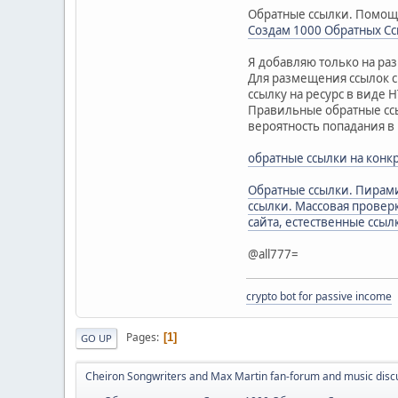
Обратные ссылки. Помощь
Создам 1000 Обратных Ссы
Я добавляю только на ра
Для размещения ссылок с 
ссылку на ресурс в виде 
Правильные обратные ссы
вероятность попадания в 
обратные ссылки на конк
Обратные ссылки. Пирамид
ссылки. Массовая проверк
сайта, естественные ссыл
@all777=
crypto bot for passive income
Pages
1
GO UP
Cheiron Songwriters and Max Martin fan-forum and music disc