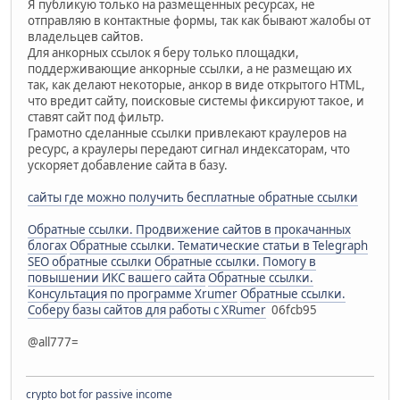
Я публикую только на размещённых ресурсах, не
отправляю в контактные формы, так как бывают жалобы от
владельцев сайтов.
Для анкорных ссылок я беру только площадки,
поддерживающие анкорные ссылки, а не размещаю их
так, как делают некоторые, анкор в виде открытого HTML,
что вредит сайту, поисковые системы фиксируют такое, и
ставят сайт под фильтр.
Грамотно сделанные ссылки привлекают краулеров на
ресурс, а краулеры передают сигнал индексаторам, что
ускоряет добавление сайта в базу.
сайты где можно получить бесплатные обратные ссылки
Обратные ссылки. Продвижение сайтов в прокачанных
блогах
Обратные ссылки. Тематические статьи в Telegraph
SEO обратные ссылки
Обратные ссылки. Помогу в
повышении ИКС вашего сайта
Обратные ссылки.
Консультация по программе Xrumer
Обратные ссылки.
Соберу базы сайтов для работы с XRumer
06fcb95
@all777=
crypto bot for passive income