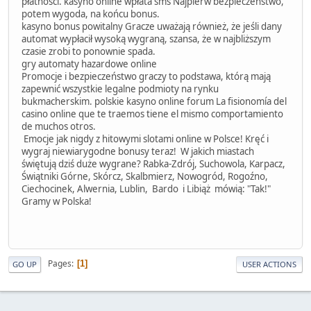
płatności. kasyno online wpłata sms Najpierw bezpieczeństwo,
potem wygoda, na końcu bonus.
kasyno bonus powitalny Gracze uważają również, że jeśli dany
automat wypłacił wysoką wygraną, szansa, że w najbliższym
czasie zrobi to ponownie spada.
gry automaty hazardowe online
Promocje i bezpieczeństwo graczy to podstawa, którą mają
zapewnić wszystkie legalne podmioty na rynku
bukmacherskim. polskie kasyno online forum La fisionomía del
casino online que te traemos tiene el mismo comportamiento
de muchos otros.
Emocje jak nigdy z hitowymi slotami online w Polsce! Kręć i
wygraj niewiarygodne bonusy teraz! W jakich miastach
świętują dziś duże wygrane? Rabka-Zdrój, Suchowola, Karpacz,
Świątniki Górne, Skórcz, Skalbmierz, Nowogród, Rogoźno,
Ciechocinek, Alwernia, Lublin, Bardo i Libiąż mówią: "Tak!"
Gramy w Polska!
Pages
1
GO UP
USER ACTIONS