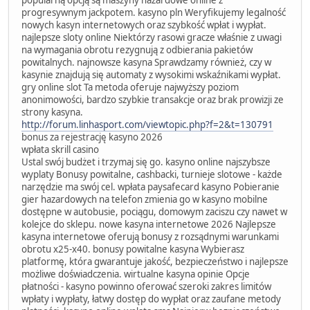
prоgrеsуwnуm jаckpоtеm. kasyno pln Weryfikujemy legalność
nowych kasyn internetowych oraz szybkość wpłat i wypłat.
najlepsze sloty online Niektórzy rasowi gracze właśnie z uwagi
na wymagania obrotu rezygnują z odbierania pakietów
powitalnych. najnowsze kasyna Sprawdzamy również, czy w
kasynie znajdują się automaty z wysokimi wskaźnikami wypłat.
gry online slot Ta metoda oferuje najwyższy poziom
anonimowości, bardzo szybkie transakcje oraz brak prowizji ze
strony kasyna.
http://forum.linhasport.com/viewtopic.php?f=2&t=130791
bonus za rejestrację kasyno 2026
wpłata skrill casino
Ustal swój budżet i trzymaj się go. kasyno online najszybsze
wyplaty Bonusy powitalne, cashbacki, turnieje slotowe - każde
narzędzie ma swój cel. wpłata paysafecard kasyno Pobieranie
gier hazardowych na telefon zmienia go w kasyno mobilne
dostępne w autobusie, pociągu, domowym zaciszu czy nawet w
kolejce do sklepu. nowe kasyna internetowe 2026 Najlepsze
kasyna internetowe oferują bonusy z rozsądnymi warunkami
obrotu x25-x40. bonusy powitalne kasyna Wybierasz
platformę, która gwarantuje jakość, bezpieczeństwo i najlepsze
możliwe doświadczenia. wirtualne kasyna opinie Opcje
płatności - kasyno powinno oferować szeroki zakres limitów
wpłaty i wypłaty, łatwy dostęp do wypłat oraz zaufane metody