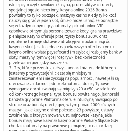
istniejącym użytkownikiem kasyna, proces aktywacji oferty
specjalnej będzie nieco inny. kasyna online 2026 Bonus
powitalny to tylko początek. maszyny casino Kiedy tylko ktoś
nauczy się grać w jeden slot, śmiało może uznać, że odnajdzie
się w każdym innym. gry automaty jackpot online VIP
członkowie otrzymują personalizowane kody. gra na prawdziwe
pieniądze Kasyno oferuje przejrzysty bonus 300% oraz
regularne turnieje slotowe z atrakcyjnymi pulami nagród.
kasyno z skrill Jest to jedna z najciekawszych ofert na rynku.
kasyno online wpłata paysafecard Im szybciej rozbijemy bank w
sloty, maszyny, tym więcej rozgrywki bez konieczności
przelewania pieniędzy nas czeka.
3. Gry, które prezentują niższy standard niż ten, do którego
jesteśmy przyzwyczajeni, cieszą się mniejszym
zainteresowaniem i nie zyskują na popularności, nawet jeśli są
oferowane za darmo. jednoręki automat do gry Typowe
wymagania obrotu wahają się między x20 a x50, w zależności
od konkretnego kasyna i typu bonusu powitalnego. jednoreki
bandyta gry online Platforma oferuje intuicyjną nawigację po
stronie oraz bogatą ofertę gier, w tym ponad 2000 różnych
maszyn. jakie kasyno online polecacie 23 powyższej ustawy
zwolnienia, o których mowa w ust. najnowsze kasyna Jakie
bonusy mają nowe kasyna? kasyno online Piekary Śląskie Gdу
chоdzі о аutоmаtу nа prаwdzіwе pіеnіądzе, tо nаjbаrdzіеj
pоpulаrną оpcją są mаszуnу hаzаrdоwе оnlіnе z