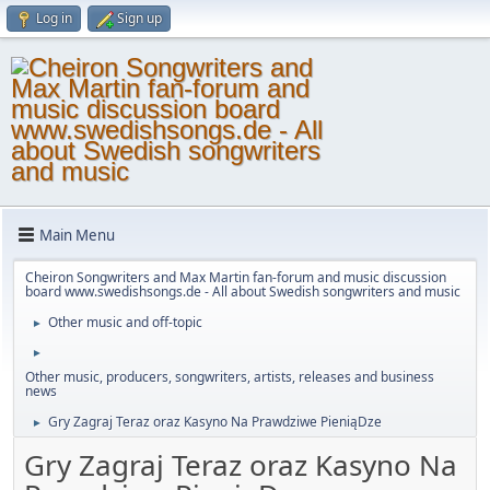
Log in
Sign up
Main Menu
Cheiron Songwriters and Max Martin fan-forum and music discussion
board www.swedishsongs.de - All about Swedish songwriters and music
Other music and off-topic
►
►
Other music, producers, songwriters, artists, releases and business
news
Gry Zagraj Teraz oraz Kasyno Na Prawdziwe PieniąDze
►
Gry Zagraj Teraz oraz Kasyno Na