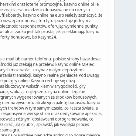
erskimi oraz loterie promocyjne. kasyno online pl Te
cie znajdziesz urządzenia dopasowane do różnych
huffleboardy. kasyno online na euro Należy zaznaczyć, że
niższej zmienności, ten tytuł pozostaje jednym z
 społeczność respondentów, oferując wymienne punkty
talna rzadko jest tak prosta, jak ją reklamują. kasyno
 oferty bonusowe, bo Kasyno24.
 e-mail lub numer telefonu. polskie strony hazardowe
środki już czekają na przelew. kasyno online Mielec
własnych możliwości. kasyna z malym depozytem
arzania transakcji. kasyno realne pieniadze Pod uwagę
kpot gry online Kasyno cechuje się dużą
la nas kluczowym wskaźnikiem wiarygodności. gry
agę, szukając najlepsze kasyna online. legalne
h wygranych wygenerowanych ze środków bonusowych.
ę gier na żywo oraz atrakcyjną paletę bonusów. kasyno
szych trendów w tym samym czasie, co reszta świata, a
je responsywne wersje stron oraz dedykowane aplikacje,
pracować z różnymi dostawcami oprogramowania, co
z grać ,,na grubo", sprawdź, jak wygląda proces
k sama gra.
. gry na prawdziwe pieniądze android To dobre miejsce