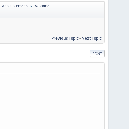
Announcements
Welcome!
►
►
Previous Topic
-
Next Topic
PRINT