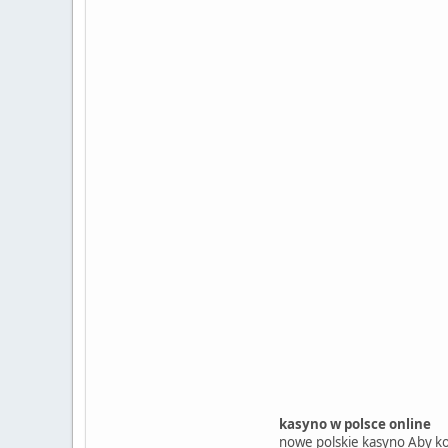
kasyno w polsce online
nowe polskie kasyno Aby kon