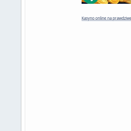
Kasyno online na prawdziwe 