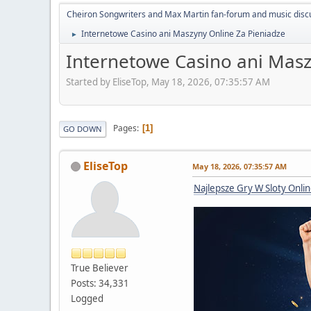
Cheiron Songwriters and Max Martin fan-forum and music disc
Internetowe Casino ani Maszyny Online Za Pieniadze
►
Internetowe Casino ani Masz
Started by EliseTop, May 18, 2026, 07:35:57 AM
Pages
1
GO DOWN
EliseTop
May 18, 2026, 07:35:57 AM
Najlepsze Gry W Sloty Onlin
True Believer
Posts: 34,331
Logged