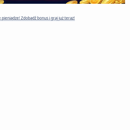
pieniądze! Zdobądź bonus i graj już teraz!