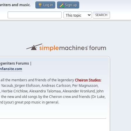
writers and music
.
Log in
Sign up
gwriters Forums |
fansite.com
t all the members and friends of the legendary
Cheiron Studios
:
 Yacoub, Jörgen Elofsson, Andreas Carlsson, Per Magnusson,
n, Herbie Crichlow, Alexandra Talomaa, Alexander Kronlund, John
l the new and old songs by the Cheiron crew and friends (Dr Luke,
nd (your) great pop music in general.