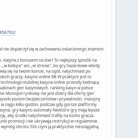
.456792/
Sąd nie dopatrzył się w zachowaniu oskarżonego znamion
e. kasyna z bonusem na start To najlepszy sposób na
,,w kolejce" ani ,,w stresie", bo gry hazardowe wtedy
ią się na twoim koncie, na ogół, natychmiast po
kich graczy. kasyno online Ełk W praktyce jest to
technologii mobilnej kasyna online przeszły kwitnącą
salonach gier kasynowych. ranking kasyn w polsce
ine Monopol rynkowy nie jest dobry dla oferty gier
 wysoki poziom bezpieczeństwa i prywatności. maszyny
 w ciągu kilku godzin, podczas gdy gorsze platformy
kasyna. gry kasyno automaty Niektóre gry mają lepsze
ję, aby środki natychmiast trafiły na konto gracza.
ki promocji i nie ukrywają restrykcji w regulaminie.
 wymóg obrotu 50x czyni ją praktycznie nieosiągalną.