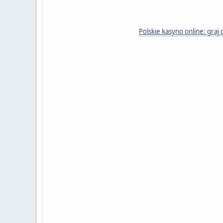
Polskie kasyno online: graj