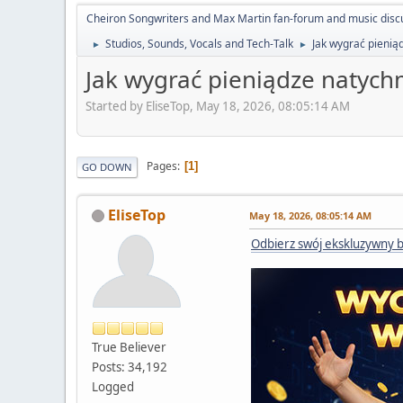
Cheiron Songwriters and Max Martin fan-forum and music disc
Studios, Sounds, Vocals and Tech-Talk
Jak wygrać pienią
►
►
Jak wygrać pieniądze natych
Started by EliseTop, May 18, 2026, 08:05:14 AM
Pages
1
GO DOWN
EliseTop
May 18, 2026, 08:05:14 AM
Odbierz swój ekskluzywny bo
True Believer
Posts: 34,192
Logged