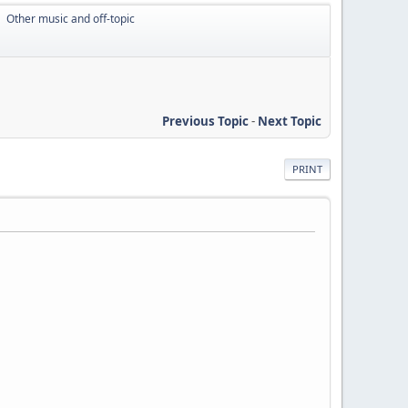
Other music and off-topic
►
Previous Topic
-
Next Topic
PRINT