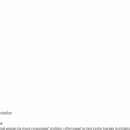
eniadze
ne
iał wsparcia musi reagować szybko i oferować przejrzyste kanały kontakt