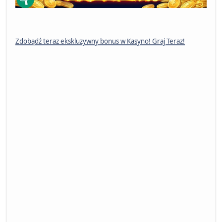
Zdobądź teraz ekskluzywny bonus w Kasyno! Graj Teraz!