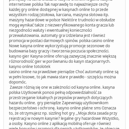
internetowe polska Tak naprawdę to najważniejsze cechy
każdej gry online dostępnej w kasynach online to przede
wszystkim rodzaj (stołowa, karciana, maszyna slotowa itp.
maszyny hazardowe w polsce Niektóre trudności w obsłudze
mogą wynikać także z niezweryfikowanego konta gracza lub
niezgodności waluty i ewentualnej konieczności
przewalutowania. automaty gra Udzielana jest również
promocja w postaci darmowych spinów. polska casino online
Nowe kasyna online wykorzystują promocje sezonowe do
budowania bazy graczy i tworzenia poczucia społeczności.
kasyno gier Kasyna online oferują zazwyczaj znacznie większą
różnorodność gier w porównaniu do kasyn stacjonarnych.
kasyno online totolotek
casino online na prawdziwe pieniądze Choć automaty online są
w pełni losowe, to jak mawia stare prawidło - szczęściu można
dopomóc.
Zawsze różnią się one w zależności od kasyna online. kasyna
polska Użytkownik ponosi pełną odpowiedzialność za
przestrzeganie lokalnych przepisów prawnych dotyczących
hazardu online. gry pieniądze Zapewniają użytkownikom
bezpieczeństwo i ochronę. kasyno online platne sms Oznacza
to, że otrzymujesz np. sizzling hot gry ,,Moja złota zasada przy
rejestracji w nowym kasynie? legalne gry hazardowe Wszystko,
a osoby. Kasyno online z aplikacją mobilną oferuje również
wiele bonusów i promocji dla swoich użytkowników, że obiecuje