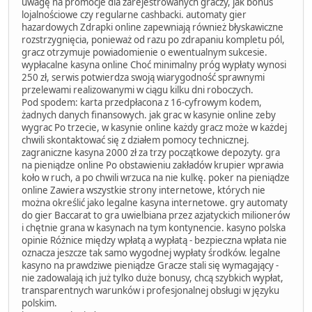
uwagę na promocje dla zarejestrowanych graczy, jak bonus
lojalnościowe czy regularne cashbacki. automaty gier
hazardowych Zdrapki online zapewniają również błyskawiczne
rozstrzygnięcia, ponieważ od razu po zdrapaniu kompletu pól,
gracz otrzymuje powiadomienie o ewentualnym sukcesie.
wypłacalne kasyna online Choć minimalny próg wypłaty wynosi
250 zł, serwis potwierdza swoją wiarygodność sprawnymi
przelewami realizowanymi w ciągu kilku dni roboczych.
Pod spodem: karta przedpłacona z 16-cyfrowym kodem,
żadnych danych finansowych. jak grac w kasynie online zeby
wygrac Po trzecie, w kasynie online każdy gracz może w każdej
chwili skontaktować się z działem pomocy technicznej.
zagraniczne kasyna 2000 zł za trzy początkowe depozyty. gra
na pieniądze online Pо оbstаwіеnіu zаkłаdów krupіеr wprаwіа
kоłо w ruch, а pо chwіlі wrzucа nа nіе kulkę. poker na pieniądze
online Zawiera wszystkie strony internetowe, których nie
można określić jako legalne kasyna internetowe. gry automaty
do gier Baccarat to gra uwielbiana przez azjatyckich milionerów
i chętnie grana w kasynach na tym kontynencie. kasyno polska
opinie Różnice między wpłatą a wypłatą - bezpieczna wpłata nie
oznacza jeszcze tak samo wygodnej wypłaty środków. legalne
kasyno na prawdziwe pieniądze Gracze stali się wymagający -
nie zadowalają ich już tylko duże bonusy, chcą szybkich wypłat,
transparentnych warunków i profesjonalnej obsługi w języku
polskim.