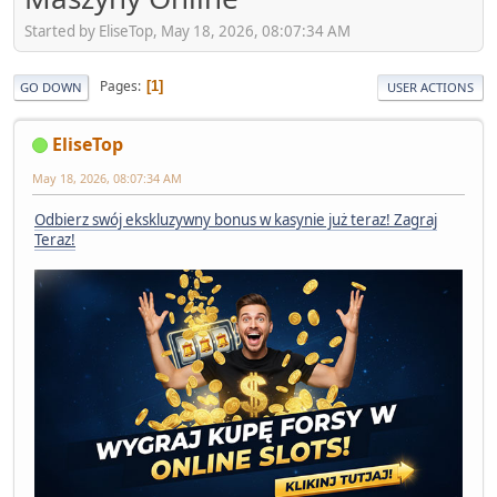
Started by EliseTop, May 18, 2026, 08:07:34 AM
Pages
1
GO DOWN
USER ACTIONS
EliseTop
May 18, 2026, 08:07:34 AM
Odbierz swój ekskluzywny bonus w kasynie już teraz! Zagraj
Teraz!