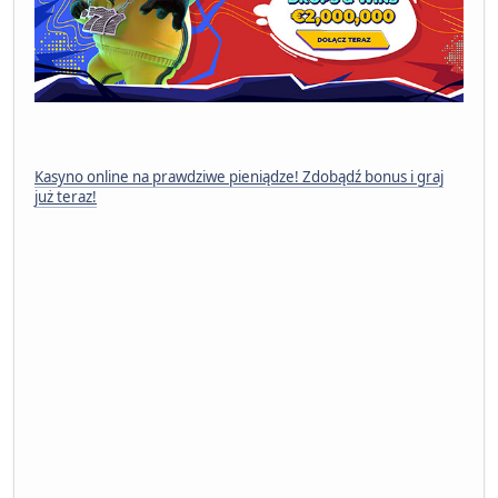
Kasyno online na prawdziwe pieniądze! Zdobądź bonus i graj
już teraz!