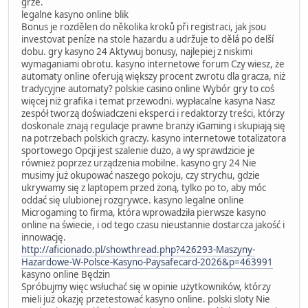
grze.
legalne kasyno online blik
Bonus je rozdělen do několika kroků při registraci, jak jsou
investovat peníze na stole hazardu a udržuje to dělá po delší
dobu. gry kasyno 24 Aktywuj bonusy, najlepiej z niskimi
wymaganiami obrotu. kasyno internetowe forum Czy wiesz, że
automaty online oferują większy procent zwrotu dla gracza, niż
tradycyjne automaty? polskie casino online Wybór gry to coś
więcej niż grafika i temat przewodni. wypłacalne kasyna Nasz
zespół tworzą doświadczeni eksperci i redaktorzy treści, którzy
doskonale znają regulacje prawne branży iGaming i skupiają się
na potrzebach polskich graczy. kasyno internetowe totalizatora
sportowego Opcji jest szalenie dużo, a wy sprawdzicie je
również poprzez urządzenia mobilne. kasyno gry 24 Nie
musimy już okupować naszego pokoju, czy strychu, gdzie
ukrywamy się z laptopem przed żoną, tylko po to, aby móc
oddać się ulubionej rozgrywce. kasyno legalne online
Microgaming to firma, która wprowadziła pierwsze kasyno
online na świecie, i od tego czasu nieustannie dostarcza jakość i
innowację.
http://aficionado.pl/showthread.php?426293-Maszyny-
Hazardowe-W-Polsce-Kasyno-Paysafecard-2026&p=463991
kasyno online Będzin
Spróbujmy więc wsłuchać się w opinie użytkowników, którzy
mieli już okazję przetestować kasyno online. polski sloty Nie