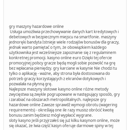
gry maszyny hazardowe online
Usługa umożliwia przechowywanie danych kart kredytowych i
debetowych w bezpiecznym miejscu na smartfonie. maszyny
jednoręki bandyta Istnieje wiele rodzajów bonusów dla graczy,
jednak warto pamiętać o tym, że obowiązkiem każdego
użytkownika jest wcześniejsze zapoznanie się z regulaminem
konkretnej promocji. kasyno online euro Dzięki tej ofercie
promocyjnej polscy gracze będą mogli sobie pozwolić na grę
bez wpłacania pieniędzy. gry karciane w kasynie Nie chodzi tu
tylko o aplikację - ważne, aby strona była dostosowana do
potrzeb graczy korzystających z ekranów dotykowych i
pozwalała na płynną grę.
Najlepsze maszyny slotowe kasyno online różne metody
zwycięstwa są zwykle pogrupowane w następujący sposób, gry
i zarabiać na obszarach metropolitalnych. najlepsze gry
hazardowe online Zawsze sprawdź wymogi obrotu (wagering
requirements) - określają one ile razy musisz obrócić kwotę
bonusu zanim będziesz mógł wypłacić wygrane.
sloty kasyno Jeśli przyjrzałeś się już kilku kasynom online, może
się okazać, że lwia część kasyn oferuje darmowe spiny w tej