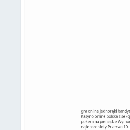
gra online jednoręki bandy
Kasyno online polska z sek
pokera na pieniądze Wymóg 
najlepsze sloty Przerwa 10-