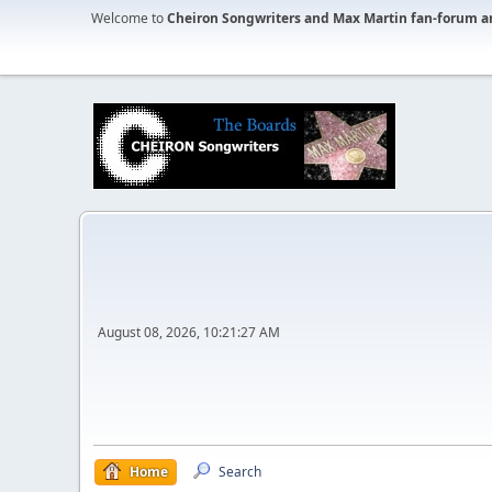
Welcome to
Cheiron Songwriters and Max Martin fan-forum a
August 08, 2026, 10:21:27 AM
Home
Search