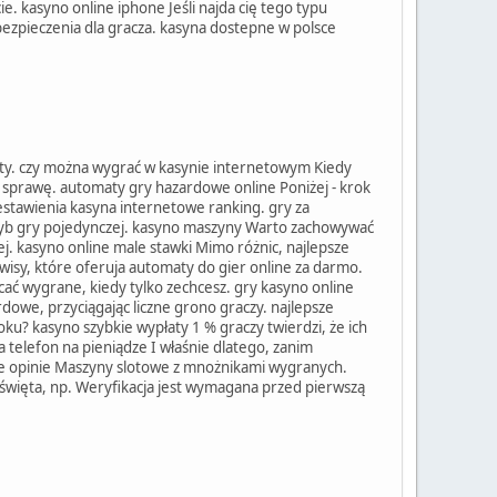
. kasyno online iphone Jeśli najda cię tego typu
ubezpieczenia dla gracza. kasyna dostepne w polsce
woty. czy można wygrać w kasynie internetowym Kiedy
ie sprawę. automaty gry hazardowe online Poniżej - krok
estawienia kasyna internetowe ranking. gry za
 tryb gry pojedynczej. kasyno maszyny Warto zachowywać
j. kasyno online male stawki Mimo różnic, najlepsze
erwisy, które oferuja automaty do gier online za darmo.
acać wygrane, kiedy tylko zechcesz. gry kasyno online
owe, przyciągając liczne grono graczy. najlepsze
ku? kasyno szybkie wypłaty 1 % graczy twierdzi, że ich
 telefon na pieniądze I właśnie dlatego, zanim
ine opinie Maszyny slotowe z mnożnikami wygranych.
 święta, np. Weryfikacja jest wymagana przed pierwszą