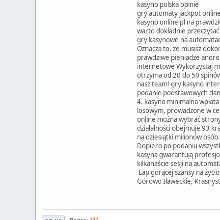
kasyno polska opinie
gry automaty jackpot onlin
kasyno online pl na prawdz
warto dokładnie przeczytać
gry kasynowe na automata
Oznacza to, że musisz doko
prawdziwe pieniadze androi
internetowe Wykorzystaj mo
otrzyma od 20 do 50 spinów
nasz team! gry kasyno inter
podanie podstawowych dany
4. kasyno minimalna wpłata
losowym, prowadzone w cel
online można wybrać strony
działalności obejmuje 93 kr
na dziesiątki milionów osób
Dopiero po podaniu wszystk
kasyna gwarantują profesjo
kilkanaście sesji na autom
Łap gorącej szansy na życio
Górowo Iławeckie, Krasnysta