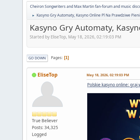
Cheiron Songwriters and Max Martin fan-forum and music disc
Kasyno Gry Automaty, Kasyno Online Pl Na Prawdziwe Pien
►
Kasyno Gry Automaty, Kasyn
Started by EliseTop, May 18, 2026, 02:19:03 PM
Pages
1
GO DOWN
EliseTop
May 18, 2026, 02:19:03 PM
Polskie kasyno online: graj 
True Believer
Posts: 34,325
Logged