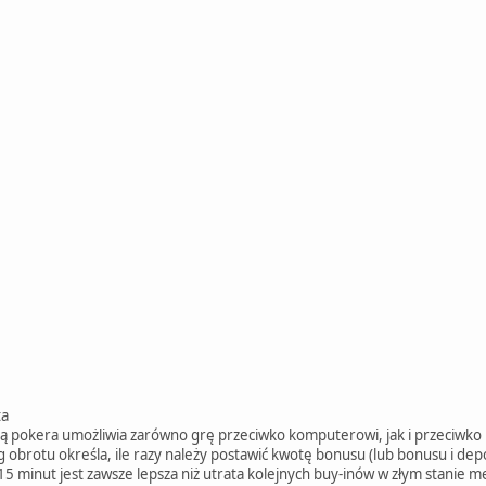
ta
cją pokera umożliwia zarówno grę przeciwko komputerowi, jak i przeciwko
obrotu określa, ile razy należy postawić kwotę bonusu (lub bonusu i dep
15 minut jest zawsze lepsza niż utrata kolejnych buy-inów w złym stanie 