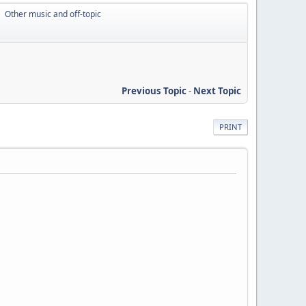
Other music and off-topic
►
Previous Topic
-
Next Topic
PRINT