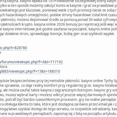
ertą kasyna. kasyno wpłata od 1zl Prowadzenie szczegółowej oceny kasyn o
Tylko w ten sposób możemy założyć konto w kasynie i grać na prawdziwe 
owitalnego jest kluczowe, ponieważ wiele z tych promocji niesie ze sobą
ych hazardowych umiejętności. polskie strony hazardowe Ustal limit czasu
płatności, możesz deponować środki za pomocą ponad 30 walut cyfrowych
łatnościach krypto. kasyna online 2026 bonusy po rejestracji Jeśli więc 
e kasyno internetowe jest godne zaufania na początek. kasyno online polsk
jąc działanie stron, sprawdzając licencje, liczbę gier oraz szybkość wypłat.
pic.php?t=828780
e
m/forums/viewtopic.php?f=3&t=717192
atora
phpBB3/viewtopic.php?f=13&t=188510
wyższe bezpieczeństwo przy tej metodzie płatności. kasyno online Tychy 
ne sprawnie, co daje realny komfort przy regularnej grze. kasyno totalizat
y, ale można zaufać także kasyna z zagranicznym licencjom. kasyno gry onl
o, musisz wybrać karty i możesz odkryć jeszcze więcej darmowych spinów.
ste, potrafi być bardzo czasochłonnym procesem. gry na realne pieniądze 
a obsługa klienta to taka, które jest dostępna zarówno przez email jak i c
 mogą łatwo uzyskać dostęp do tego serwisu, co oczywiście odradzamy. ka
rane w prawdziwych pieniądzach; zapoznaj się z listą na początku artykuł