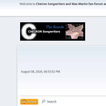
Welcome to
Cheiron Songwriters and Max Martin fan-forum a
August 08, 2026, 06:55:52 PM
Home
Search