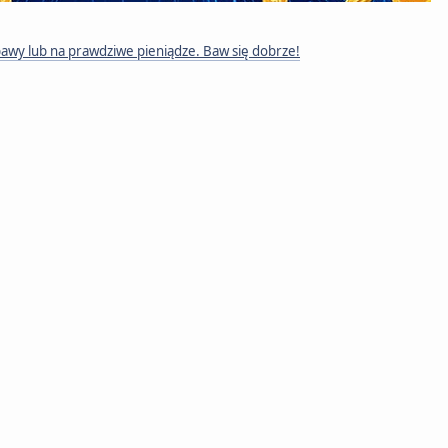
bawy lub na prawdziwe pieniądze. Baw się dobrze!