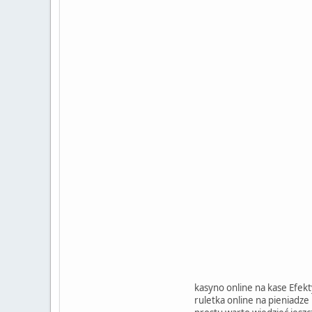
kasyno online na kase Efek
ruletka online na pieniadze