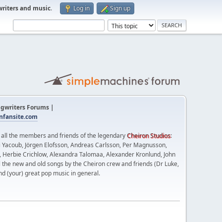
writers and music
.
Log in
Sign up
gwriters Forums |
fansite.com
t all the members and friends of the legendary
Cheiron Studios
:
 Yacoub, Jörgen Elofsson, Andreas Carlsson, Per Magnusson,
n, Herbie Crichlow, Alexandra Talomaa, Alexander Kronlund, John
l the new and old songs by the Cheiron crew and friends (Dr Luke,
nd (your) great pop music in general.