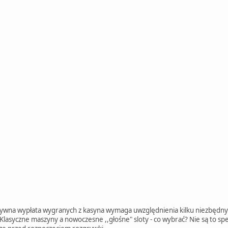
tywna wypłata wygranych z kasyna wymaga uwzględnienia kilku niezbędnyc
 Klasyczne maszyny a nowoczesne ,,głośne" sloty - co wybrać? Nie są to s