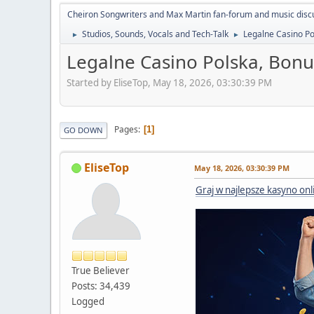
Cheiron Songwriters and Max Martin fan-forum and music disc
Studios, Sounds, Vocals and Tech-Talk
Legalne Casino Po
►
►
Legalne Casino Polska, Bonu
Started by EliseTop, May 18, 2026, 03:30:39 PM
Pages
1
GO DOWN
EliseTop
May 18, 2026, 03:30:39 PM
Graj w najlepsze kasyno onl
True Believer
Posts: 34,439
Logged