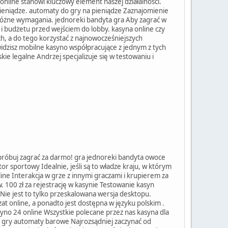
nline stanowi kluczowy element naszej działalności.
pieniądze. automaty do gry na pieniądze Zaznajomienie
 różne wymagania. jednoreki bandyta gra Aby zagrać w
 i budżetu przed wejściem do lobby. kasyna online czy
, a do tego korzystać z najnowocześniejszych
widzisz mobilne kasyno współpracujące z jednym z tych
ie legalne Andrzej specjalizuje się w testowaniu i
Spróbuj zagrać za darmo! gra jednoreki bandyta owoce
or sportowy Idealnie, jeśli są to władze kraju, w którym
ine Interakcja w grze z innymi graczami i krupierem za
 100 zł za rejestrację w kasynie Testowanie kasyn
Nie jest to tylko przeskalowana wersja desktopu.
zat online, a ponadto jest dostępna w języku polskim .
syno 24 online Wszystkie polecane przez nas kasyna dla
u. gry automaty barowe Najrozsądniej zaczynać od